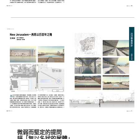
微弱而堅定的提問
評「無以名狀的屍體」