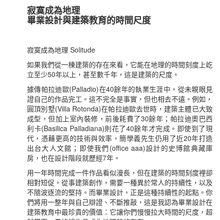
寂寞成為地理
畢業設計與建築教育的時間尺度
寂寞成為地理 Solitude
如果我們從一棟建築的存在來看，它能在地理的時間刻度上屹
立至少50年以上，甚至數千年，這是建築的尺度。
據傳帕拉迪歐(Palladio)在40餘年的執業生涯中，從未親眼見
證自己的作品完工。這不完全是事實，但也相去不遠。例如，
圓頂別墅(Villa Rotonda)在帕拉迪歐去世時，建築主體已大致
成型，但加上室內裝修，前後耗費了30餘年；帕拉迪奧巴西
利卡(Basilica Palladiana)則花了40餘年才完成。即使到了現
代，憑藉更高的技術與效率，簡學義先生仍用了近20年打造
出台大人文館；即使我們(office aaa)設計的史博館典藏庫
房，也在設計階段就歷經7年。
用一年時間完成一件作品看似漫長，但在建築的時間刻度裡卻
相對短促。從事建築創作，需要一種異於常人的持續性，以及
不隨波逐流的堅持。而畢業設計，正是這種持續性的起點。你
們將用一整年與自己辯證、不斷推敲，這是我認為畢業設計在
建築教育中最珍貴的價值：它讓你們慢慢拉大時間的尺度，超