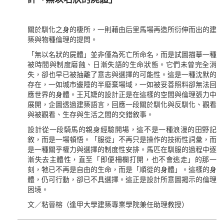
關於馴化之身的棲所，一則藉由后里馬場再造所衍伸而出的建
築與物種倫理的提問。
「無以名狀的屍體」並非僅為死亡所命名，而是試圖描摹一種
被時間與制度磨蝕、日漸失語的生命狀態。它們未曾完全消
失，卻也早已被抽離了意志與選擇的可能性。這是一種沈默的
存在，一如城市邊陲的半廢棄場域，一如被妥善照料卻無法回
應世界的身體。王芃婕的設計正是在這樣的空間與倫理張力中
展開，企圖透過建築語言，回應一段關於馴化與反馴化、觀看
與被觀看、生存與生活之間的交錯敘事。
設計從一段騎馬的親身經驗開場，這不是一種浪漫的田野記
敘，而是一場頓悟。「服從」不再只是操作的技術性詞彙，而
是一種關乎權力與選擇的制度性安排。馬匹在馴服的過程中逐
漸失去主體性，直至「即便柵欄打開，也不會逃走」的那一
刻，牠已不再是自由的生命，而是「順從的身體」。這樣的身
體，仍可行動，卻已不具選擇。這正是設計所意圖揭示的倫理
困境。
文／粘晉榕（逢甲大學建築專業學院兼任助理教授）