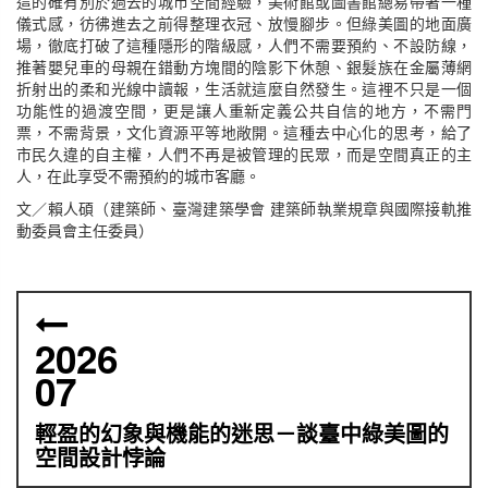
這的確有別於過去的城市空間經驗，美術館或圖書館總易帶著一種
儀式感，彷彿進去之前得整理衣冠、放慢腳步。但綠美圖的地面廣
場，徹底打破了這種隱形的階級感，人們不需要預約、不設防線，
推著嬰兒車的母親在錯動方塊間的陰影下休憩、銀髮族在金屬薄網
折射出的柔和光線中讀報，生活就這麼自然發生。這裡不只是一個
功能性的過渡空間，更是讓人重新定義公共自信的地方，不需門
票，不需背景，文化資源平等地敞開。這種去中心化的思考，給了
市民久違的自主權，人們不再是被管理的民眾，而是空間真正的主
人，在此享受不需預約的城市客廳。
文／賴人碩（建築師、臺灣建築學會 建築師執業規章與國際接軌推
動委員會主任委員）
2026
07
輕盈的幻象與機能的迷思－談臺中綠美圖的
空間設計悖論