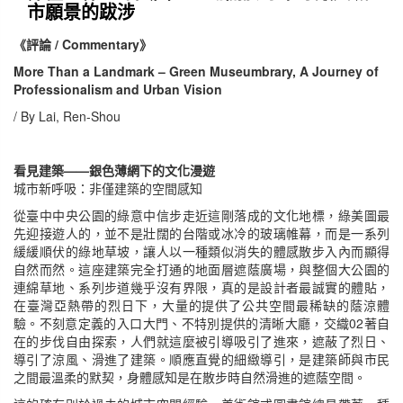
市願景的跋涉
《評論 / Commentary》
More Than a Landmark – Green Museumbrary, A Journey of
Professionalism and Urban Vision
/ By Lai, Ren-Shou
看見建築——銀色薄網下的文化漫遊
城市新呼吸：非僅建築的空間感知
從臺中中央公園的綠意中信步走近這剛落成的文化地標，綠美圖最
先迎接遊人的，並不是壯闊的台階或冰冷的玻璃帷幕，而是一系列
緩緩順伏的綠地草坡，讓人以一種類似消失的體感散步入內而顯得
自然而然。這座建築完全打通的地面層遮蔭廣場，與整個大公園的
連綿草地、系列步道幾乎沒有界限，真的是設計者最誠實的體貼，
在臺灣亞熱帶的烈日下，大量的提供了公共空間最稀缺的蔭涼體
驗。不刻意定義的入口大門、不特別提供的清晰大廳，交織02著自
在的步伐自由探索，人們就這麼被引導吸引了進來，遮蔽了烈日、
導引了涼風、滑進了建築。順應直覺的細緻導引，是建築師與市民
之間最溫柔的默契，身體感知是在散步時自然滑進的遮蔭空間。