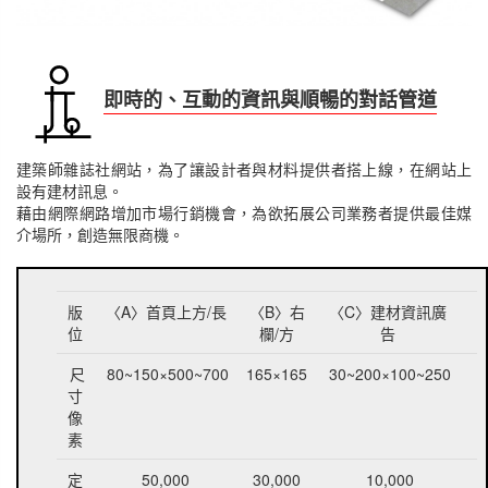
即時的、互動的資訊與順暢的對話管道
建築師雜誌社網站，為了讓設計者與材料提供者搭上線，在網站上
設有建材訊息。
藉由網際網路增加市場行銷機會，為欲拓展公司業務者提供最佳媒
介場所，創造無限商機。
版
〈A〉首頁上方/長
〈B〉右
〈C〉建材資訊廣
位
欄/方
告
尺
80~150×500~700
165×165
30~200×100~250
寸
像
素
定
50,000
30,000
10,000