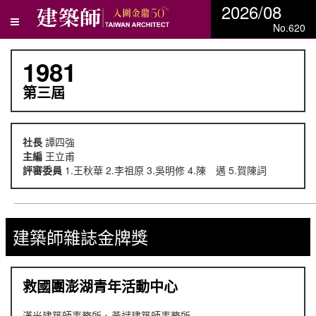
2026/08
No.620
1981
第三屆
社長
譚四強
主編
王立甫
評審委員
1.王秋華 2.李祖原 3.吳明修 4.陳 邁 5.賀陳詞
建築師雜誌金牌獎
救國團澎湖青年活動中心
漢光建築師事務所、黃斌建築師事務所