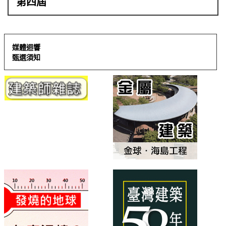
第四屆
媒體迴響
甄選須知