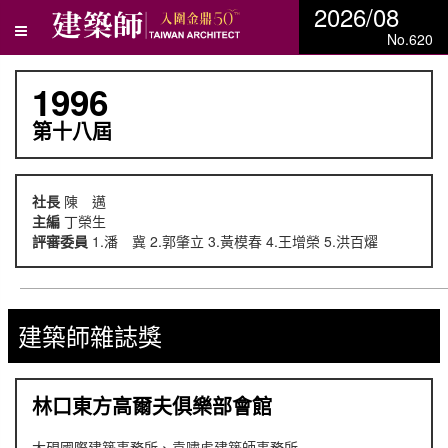
2026/08
No.620
1996
第十八屆
社長
陳 邁
主編
丁榮生
評審委員
1.潘 冀 2.郭肇立 3.黃模春 4.王增榮 5.洪百燿
建築師雜誌獎
林口東方高爾夫俱樂部會館
大硯國際建築事務所、袁嘯虎建築師事務所