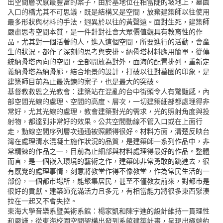
出空間層次感最豐富的案子，由於基地位在相當陡的坡地上，墓園
入口的橋尤其不可思議，既是結構又是空間，放棄建築師以往使用
最多形狀與材料的手法，迥異於以往的黃聲遠。面對生死，建築師
嚴肅思考空間本質，是一件針對社會大眾價值觀具有教育性的作
品，尤其對一個活著的人，進入這個空間，所要進行的活動，會產
生的狀況，都作了深刻的思考與安排。納骨塔材料應用簡單，從傳
統納骨塔內向的空間，全部開放為對外，面海的配置排列，重新定
義納骨塔為納骨廊，結合地景的設計，打破以往對墓園的印象，是
建築師目前為止最洗鍊的案子，也是最大的突破。
基督教救恩之光教會：建築站在混亂的台中街頭令人有驚豔感，內
部空間光線的處理、空間的高度、層次，一切建築細部都處理得非
常好，尤其光線的處理，教會建築對光的需求，光的照射角度與投
射物，都達到非常好的效果。公共空間動線不管入口或在上面行
走，動線空間序列層次通通被照顧得很好。材料方面，清楚反映台
灣在處理清水混凝土施作狀況的品質，是建築師一系列作品中，非
常精鍊的作品之一，目前為止細部與材料處理得最好的作品。整體
而言，是一個嵌入環境的藝術之作，建築師非常勇敢的跳進去，很
有感覺的處理事情，刻意將教堂作得不像教堂，作為常民生活的一
部份，一個都市場所，能聚集居民，甚至不僅教友前來，對都市是
很好的貢獻。建築師充滿活力且多元，有相當能力將很多東西緊湊
拉在一起又不會失控。
東海大學音樂系暨美術系館：楊家凱和陳宇進的設計維持一貫理性
和嚴謹，從東海校園空間架構出發到系館建築計畫，呈現出極端約