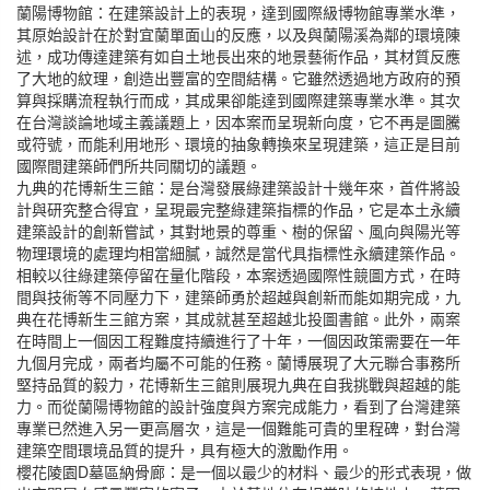
蘭陽博物館：在建築設計上的表現，達到國際級博物館專業水準，
其原始設計在於對宜蘭單面山的反應，以及與蘭陽溪為鄰的環境陳
述，成功傳達建築有如自土地長出來的地景藝術作品，其材質反應
了大地的紋理，創造出豐富的空間結構。它雖然透過地方政府的預
算與採購流程執行而成，其成果卻能達到國際建築專業水準。其次
在台灣談論地域主義議題上，因本案而呈現新向度，它不再是圖騰
或符號，而能利用地形、環境的抽象轉換來呈現建築，這正是目前
國際間建築師們所共同關切的議題。
九典的花博新生三館：是台灣發展綠建築設計十幾年來，首件將設
計與研究整合得宜，呈現最完整綠建築指標的作品，它是本土永續
建築設計的創新嘗試，其對地景的尊重、樹的保留、風向與陽光等
物理環境的處理均相當細膩，誠然是當代具指標性永續建築作品。
相較以往綠建築停留在量化階段，本案透過國際性競圖方式，在時
間與技術等不同壓力下，建築師勇於超越與創新而能如期完成，九
典在花博新生三館方案，其成就甚至超越北投圖書館。此外，兩案
在時間上一個因工程難度持續進行了十年，一個因政策需要在一年
九個月完成，兩者均屬不可能的任務。蘭博展現了大元聯合事務所
堅持品質的毅力，花博新生三館則展現九典在自我挑戰與超越的能
力。而從蘭陽博物館的設計強度與方案完成能力，看到了台灣建築
專業已然進入另一更高層次，這是一個難能可貴的里程碑，對台灣
建築空間環境品質的提升，具有極大的激勵作用。
櫻花陵園D墓區納骨廊：是一個以最少的材料、最少的形式表現，做