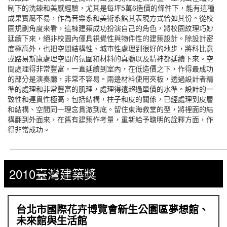
制下的洗鍊和美感經驗，尤其是每坪5萬6造價的條件下，能有這種
成果實屬不易，作為音樂系和美術系館其表現方式恰如其份。從校
園規劃角度來看，這棟建築成功扮演自己的角色，將校園紋理巧妙
延續下來，絕非校園內僅具視覺性與物件性的建築設計。除設計密
度極高外，也把空間結構性、城市性處理到很好的地步，將科比意
或路易斯康處理空間的氛圍和材料的真髓以及精神都延續下來。空
間處理得非常豐富，一直延續到室內，在低造價之下，作得最成功
的部分是演奏廳，非常不容易。兩邊材料使用夾板，透過設計者精
準的處理和非常豐富的肌理，處理得遠超過單價的水準。設計的一
致性和連貫性極高，包括結構，柱子和皮的關係，已經處理到皮層
和結構、空間同一理念貫澈到底。留住東海教堂的型，將裡面的結
構翻到外面來，在舊有建築作考量，重新給予聰明的詮釋方面，作
得非常成功。
2010臺灣建築獎
台北市國際花卉博覽會新生公園區夢想館、
未來館與生活館