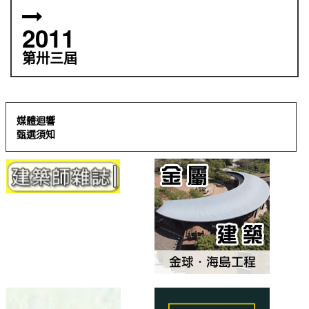
2011
第卅三屆
媒體迴響
甄選須知