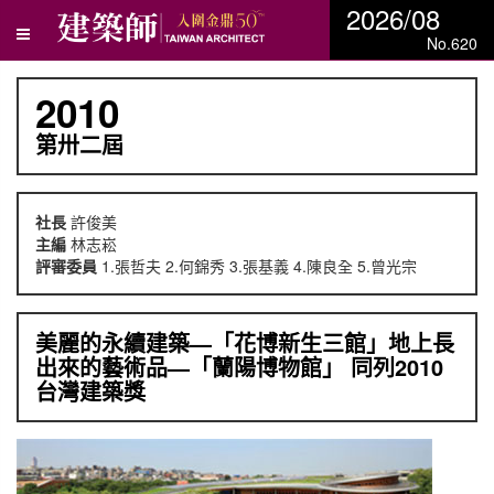
2026/08
No.620
2010
第卅二屆
社長
許俊美
主編
林志崧
評審委員
1.張哲夫 2.何錦秀 3.張基義 4.陳良全 5.曾光宗
美麗的永續建築—「花博新生三館」地上長
出來的藝術品—「蘭陽博物館」 同列2010
台灣建築獎