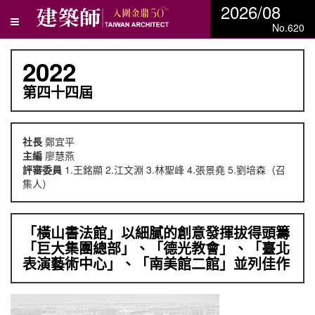
2026/08
No.620
2022
第四十四屆
社長
鄭宜平
主編
廖慧燕
評審委員
1.王銘顯 2.江文淵 3.林聖峰 4.張景堯 5.劉培森（召
集人）
「橫山書法館」以細膩的創意發揮拔得頭籌
「巨大集團總部」、「德光教會」、「臺北
表演藝術中心」、「南美館二館」並列佳作