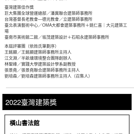
臺灣建築佳作獎
巨大集團全球營運總部／潘冀聯合建築師事務所
台灣基督長老教會—德光教會／立建築師事務所
臺北表演藝術中心／OMA大都會建築事務所＋姚仁喜｜大元建築工
場
臺南市美術館二館／坂茂建築設計＋石昭永建築師事務所
本屆評審團（依姓氏筆劃序）
王銘顯／王銘顯建築師事務所主持人
江文淵／半畝塘環境整合團隊創辦人
林聖峰／實踐大學建築設計學系副教授
張景堯／張景堯聯合建築師事務所主持人
劉培森／劉培森建築師事務所主持人（召集人）
2022臺灣建築獎
橫山書法館