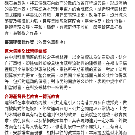
硯石為意象，將五個硯石內斂而分散的放置在埤塘旁邊，形成流動
的書寫地景。評審認為本案利用東方的合院概念，塑造現代園林遊
園式觀瞻，將書法的意境，用建築表現出來，殊為不易，設計概念
落實及轉譯能力強。且專業團隊緊密配合，整合性高，操作流暢，
整體呈現安靜、平和、穩健，有驚奇但不吵雜，節奏疏密拿捏得
宜，為難得之作品。
臺灣建築佳作獎
（依案名筆劃序）
巨大集團全球營運總部
在中部科學園區的科技盒子叢林裡，以企業標誌為創意發想，結合
自行車道，塑造如雕塑般具速度感與流動性的建築體。在都市涵構
裡展現企業形象與專業技術，事務所長期累積的素養，對於工法與
預算掌控均得宜，整合度高。以民間企業總部而言其公共性值得嘉
許，包括對運動的倡議；對市民的開放等公益性，表現中規中矩且
相當討喜，在科技叢林中一枝獨秀。
台灣基督長老教會－德光教會
建築師在本案轉為內斂，公共走道引入台南巷弄風及自然採光，做
到被動式節能設計，節省運轉費用。公共空間處理非常精巧，上方
的木構教堂具有特色也達到很好的效果。在美感空間體驗、教會要
求、信徒參與，以及拮据的預算中，其表現均達到一定水準。外觀
方面在台南導入後巷文化，雜亂街景中一點不顯突兀，且有自明
性，安靜謙虛而優雅。相對以往的教堂設計，本案擺脫造型束縛而