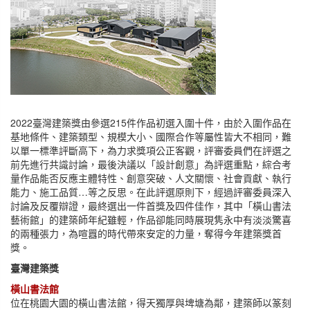
2022臺灣建築獎由參選215件作品初選入圍十件，由於入圍作品在
基地條件、建築類型、規模大小、國際合作等屬性皆大不相同，難
以單一標準評斷高下，為力求獎項公正客觀，評審委員們在評選之
前先進行共識討論，最後決議以「設計創意」為評選重點，綜合考
量作品能否反應主體特性、創意突破、人文關懷、社會貢獻、執行
能力、施工品質…等之反思。在此評選原則下，經過評審委員深入
討論及反覆辯證，最終選出一件首獎及四件佳作，其中「橫山書法
藝術館」的建築師年紀雖輕，作品卻能同時展現隽永中有淡淡驚喜
的兩種張力，為喧囂的時代帶來安定的力量，奪得今年建築獎首
獎。
臺灣建築獎
橫山書法館
位在桃園大園的橫山書法館，得天獨厚與埤塘為鄰，建築師以篆刻