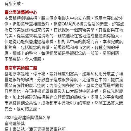
有所突破。
臺北表演藝術中心
本案翻轉劇場結構，將三個劇場嵌入中央立方體，觀眾席突出於外
側，造形美學直接而激烈，延續OMA追求概念性強的造型，評審認
為它的美是建構出來的美，在試探另一個前衛美學，其世俗與在地
的美，從論述來看是清晰的。雖然選址在當地造成量體顯得過大，
但是從功能與營建過程來看，相對北中南的劇場而言，本案完成度
相對高，包括概念的貫徹，前場後場和都市之間，各種空間的呼
應，細部上的整合，每個細節都是整體概念的一部份，呈現俐落，
不落痕跡，令人佩服。
臺南市美術館二館
基地原本是地下停車場，設計難度相當高，建築師利用分散盒子堆
疊是很好的解法，分散盒子造成很多角度，走道設在中間，提供流
暢又有彈性的展示空間；內部空間多變化外，屋頂之遮陽造型隨著
日照變化，在頂樓採光罩餐廳及入口大廳與中間走道，造成光影變
化，加上外部碎形結構製造立體遊園的趣味性，多層次的平台和都
市連結達到公共性，成為都市中具吸引力的空間。然施工品質未臻
完善，是可惜之處。
2022臺灣建築獎得獎名單
臺灣建築獎
橫山書法館／潘天壹建築師事務所