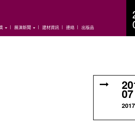
年獎
展演新聞
建材資訊
連絡
出版品
20
07
20