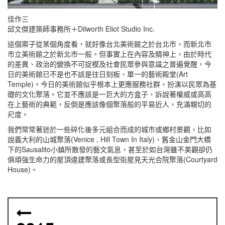
佳作三
邱文傑建築師事務所＋Dilworth Eliot Studio Inc.
這個案子從某個角度看，就好像台北美術館之於台北市，而新北市
市立美術館之於新北市一般。但事實上在內容及精神上，由於時代
的差異、政治的變換不可捉模及社會民眾參與意識之普遍覺醒，今
日的美術館已不是也不該是往日刻板、單一的藝術殿堂(Art
Temple)。今日的美術館似乎根本上更應服務社群，扮演以民眾為基
礎的文化聚落。它並不應該是一巨大的方盒子，訴說著權威或高高
在上藝術的典範，反倒是應該像個聚落般的平易近人，充滿親切的
尺度。
我們常常著迷於一些碎化後多元組合而成的城市或鄉村景觀，比如
說義大利的山城聚落(Venice , Hill Town In Italy)、舊金山金門大橋
下的Sausalito小鎮所散發的藝文氣息，甚至於如台灣雖不美觀卻仍
俱頑強生命力的屋頂違建聚落或長型街屋見天光合院聚落(Courtyard
House)。