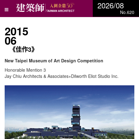
2026/08
No.620
2015
06
《佳作3》
New Taipei Museum of Art Design Competition
Honorable Mention 3
Jay Chiu Architects & Associates+Dilworth Eliot Studio Inc.