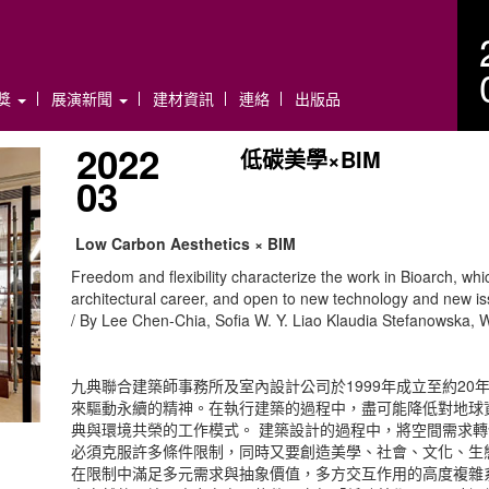
年獎
展演新聞
建材資訊
連絡
出版品
2022
低碳美學×BIM
03
Low Carbon Aesthetics × BIM
Freedom and flexibility characterize the work in Bioarch, whic
architectural career, and open to new technology and new is
/ By Lee Chen-Chia, Sofia W. Y. Liao Klaudia Stefanowska,
九典聯合建築師事務所及室內設計公司於1999年成立至約20
來驅動永續的精神。在執行建築的過程中，盡可能降低對地球
典與環境共榮的工作模式。 建築設計的過程中，將空間需求
必須克服許多條件限制，同時又要創造美學、社會、文化、生
在限制中滿足多元需求與抽象價值，多方交互作用的高度複雜