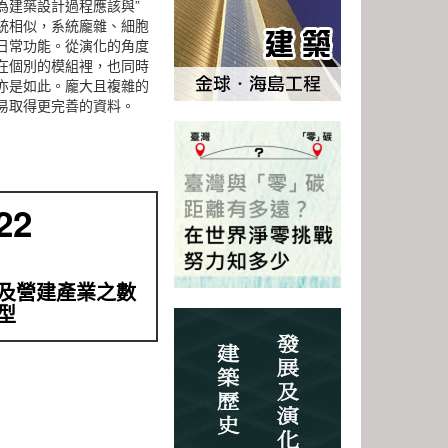
為建築設計過程應該與”
跟生命系統相似，系統龐雜、細胞
日常功能。從演化的角度
在個別的模組裡，也同時
亦是如此。龐大且複雜的
易取得更完善的資料。
22
及營建產業之數
型