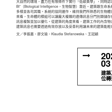
大自然的環境，盡力在有限條件下實行「低碳美學」，同時認
BI”（Biological Intelligence，生物智慧）靠近。建築
多樣並各司其職。系統的協同運作，維持我們所熟悉的生物體
來看，生命體的模組可以讓龐大複雜的遺傳訊息分門別類儲存
訊息複製並加以優化。從建築的角度來看，建築工作的內含物
建築訊息也需要透過有效存放以及妥善利用讓未來的建築能輕
文／李振嘉、廖文瑜、Klaudia Stefanowska、王冠穎
20
03
建築
位轉