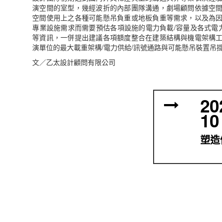
演空間的室型，幾經波折的內部團隊溝通，劇場顧問依據空
空間使用上之各種可能懸吊負重或地板負重等需求，以及為
專業設施需求而需要預估各項設施的電力負載/容量及各式電力
等資訊，一併提出建議各項額度整合在建築結構與機電架構
演單位的最大載重架構/電力供給/訊號通路與可能懸吊裝置吊
文／乙太設計顧問有限公司
20
10
塑造