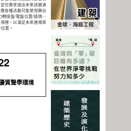
間定位需求提出未來該展演
因應各種活動可能使用舞台
轉接盤/電盤位置/插頭⋯
工項裡，以滿足未來進場表
掛位置。
22
優質聲學環境