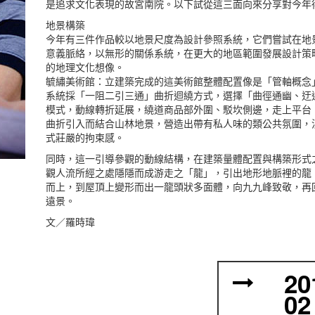
是追求文化表現的故宮南院。以下試從這三面向來分享對今年
地景構築
今年有三件作品較以地景尺度為設計參照系統，它們嘗試在地
意義脈絡，以無形的關係系統，在更大的地區範圍發展設計策
的地理文化想像。
毓繡美術館：立建築完成的這美術館整體配置像是「管軸概念
系統採「一阻二引三通」曲折迴繞方式，選擇「曲徑通幽、迂
模式，動線轉折延展，繞道商品部外圍、駁坎側邊，走上平台
曲折引入而結合山林地景，營造出帶有私人味的類公共氛圍，
式莊嚴的拘束感。
同時，這一引導參觀的動線結構，在建築量體配置與構築形式
觀人流所經之處隱隱而成游走之「龍」，引出地形地脈裡的龍
而上，到屋頂上變形而出一龍頭狀多面體，向九九峰致敬，再
遠景。
文／羅時瑋
20
02