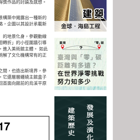
得獎作品的討論及感想。
景構築中揭露出一種新的
略，企圖以其設計承載新
」的地景化身，參觀動線
迴轉折」的小徑圍牆引導
，進入美術館主體。 如此
消解了文化機構常有的正
之間，也造出新境界，參
，它還層層纏繞主館盒子
回首面向館前的烏溪平原
17