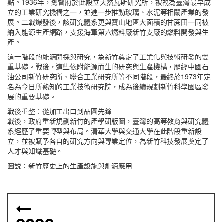
點。1936年，總督府於此設立天然瓦斯研究所，被視為臺灣最早成
立的工業研究機構之一，並進一步推動玻璃、水泥等相關產業的發
展。二戰爆發後，該研究體系更與寶山地區大面積的甘蔗田一同被
納入能源生產網路，支援海軍第六燃料廠新竹支廠的燃料開發與生
產。
這一階段的能源開採與研究，為新竹奠定了工業化與技術研發的雙
重基礎。戰後，這些依附能源而生的研究與生產機構，歷經中國石
油公司新竹研究所、聯合工業研究所等不同階段，最終於1973年定
名為今日所熟知的工業技術研究院，成為後續規劃新竹科學園區發
展的重要基礎。
戰後重整：從加工出口到晶圓先鋒
戰後，政府重新規劃新竹的產學研版圖，臺灣的高等教育與研究體
系經歷了重要轉型與布局。清華大學與交通大學在此階段重新設
立，並被賦予各自的研究方向與專業定位，為新竹科技發展奠定了
人才與知識基礎。
圖説：新竹歷史上的生產設施與能源應用