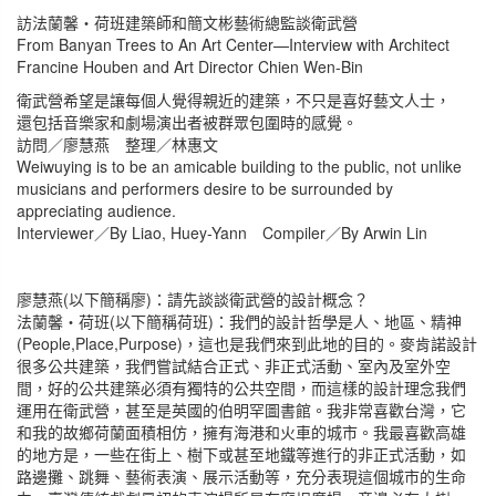
訪法蘭馨‧荷班建築師和簡文彬藝術總監談衛武營
From Banyan Trees to An Art Center—Interview with Architect
Francine Houben and Art Director Chien Wen-Bin
衛武營希望是讓每個人覺得親近的建築，不只是喜好藝文人士，
還包括音樂家和劇場演出者被群眾包圍時的感覺。
訪問／廖慧燕 整理／林惠文
Weiwuying is to be an amicable building to the public, not unlike
musicians and performers desire to be surrounded by
appreciating audience.
Interviewer／By Liao, Huey-Yann Compiler／By Arwin Lin
廖慧燕(以下簡稱廖)：請先談談衛武營的設計概念？
法蘭馨‧荷班(以下簡稱荷班)：我們的設計哲學是人、地區、精神
(People,Place,Purpose)，這也是我們來到此地的目的。麥肯諾設計
很多公共建築，我們嘗試結合正式、非正式活動、室內及室外空
間，好的公共建築必須有獨特的公共空間，而這樣的設計理念我們
運用在衛武營，甚至是英國的伯明罕圖書館。我非常喜歡台灣，它
和我的故鄉荷蘭面積相仿，擁有海港和火車的城市。我最喜歡高雄
的地方是，一些在街上、樹下或甚至地鐵等進行的非正式活動，如
路邊攤、跳舞、藝術表演、展示活動等，充分表現這個城市的生命