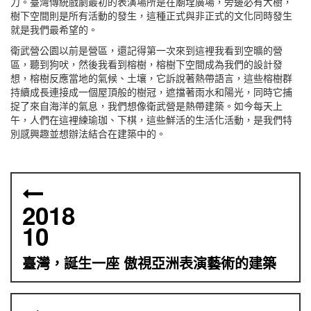
力。臺灣傳統戲劇最初的表演場所是在廟埕廣場，旁邊必有大樹，
樹下空間則是所有活動的發生，這種正式與非正式的文化同時發生
就是我們最希望的。
衛武營公園以前是營區，還記得第一次來到這裡我看到空曠的營
區，聽到狗吠，然後我看到榕樹，榕樹下空間成為我們的設計發
想，榕樹反應當地的氣候、土壤，它訴說著熱帶語言，這些榕樹群
持續成長連接成一個屋頂般的樹冠，遮擋著雨水和陽光，同時它捕
捉了來自海洋的氣息，我們想像衛武營是熱帶建築。如今每天上
午，人們在這裡練瑜珈、下棋，這些鮮活的生活化活動，是我們特
別感興趣並想辦法結合在建築中的。
2018
10
臺灣，誕生一座 傲視亞洲表演藝術的建築