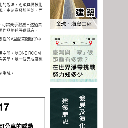
術的說法，則須具備技術
現。由創意發想開始，而
品，可謂競爭激烈。透過票
圍作品略述評選感言。
制性的V型配置阻斷了中
間，以ONE ROOM
與美學，是一個完成度極
創場域。
17
可分享的感動