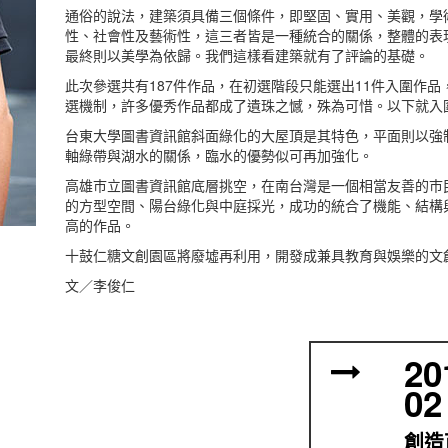
通俗的說法，建築須具備三個條件，即堅固、實用、美觀，學
性、社會性及藝術性，這三者皆是一種統合的關係，整體的表
最終則以美學為依歸。我們這樣看建築就有了評論的基礎。
此次參選共有187件作品，在初選階段只能選出11件入圍作
選機制，許多優秀作品都成了遺珠之憾，殊為可惜。以下就入
台東大學圖書資訊館斜面綠化的大屋頂是其特色，平面則以強
軸綠帶與湖水的關係，臨水的優勢似可再加強化。
高雄巿立圖書資訊館底層挑空，在南台灣是一個相當友善的巿民空
的方型空間、陽台綠化與中庭採光，成功的統合了機能、結構
高的作品。
十鼓仁糖文創園區將廢墟再利用，開發成兼具教育與娛樂的文
文／李俊仁
20
02
創造