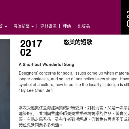
年獎
展演新聞
建材資訊
連絡
出版品
2017
悠美的短歌
02
A Short but Wonderful Song
Designers’ concerns for social issues come up when materia
longer obstacles, and sense of aesthetics takes shape. Howev
symbol of a culture, how to outline the locality in design is st
/ By Lee Chun-Jen
本次受邀擔任臺灣建築獎的評審委員，對我而言，又是一次學
建築旅行，看到同業建築師競競業業殫精竭慮的作品，著實另
湊，有點走馬看花，雖有作者到場解說，仍難免有思慮不周或
諸位先進同業多多包涵。