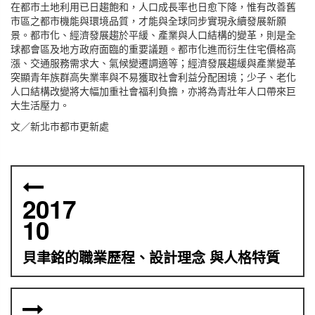
在都市土地利用已日趨飽和，人口成長率也日愈下降，惟有改善舊
市區之都市機能與環境品質，才能與全球同步實現永續發展新願
景。都市化、經濟發展趨於平緩、產業與人口結構的變革，則是全
球都會區及地方政府面臨的重要議題。都市化進而衍生住宅價格高
漲、交通服務需求大、氣候變遷調適等；經濟發展趨緩與產業變革
突顯青年族群高失業率與不易獲取社會利益分配困境；少子、老化
人口結構改變將大幅加重社會福利負擔，亦將為青壯年人口帶來巨
大生活壓力。
文／新北市都市更新處
2017
10
貝聿銘的職業歷程、設計理念 與人格特質