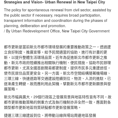
Strategies and Vision- Urban Renewal in New Taipei City
The policy for spontaneous renewal from civil sector, assisted by
the public sector if necessary, requires broad participation,
transparent information and coordination during the phases of
planning, deliberation and promotion.
/ By Urban Redevelopment Office, New Taipei City Government
都市更新是當前新北市都市環境發展的重要推動政策之一，透過建
立良好制度、推廣宣導，給予民間適當的協助，進行有計畫的更
新，以提升整體生活環境品質。近年為促進新北市都市更新之推
動，新北市政府陸續推出相關執行機制、便民措施，協助市民辦理
都市更新，尤其全國首創簡易都更制度，提供市民多元重建途徑，
使市民居住品質更安全。另一方面，新北市空間結構隨著機場線、
三環三線、快速道路等交通建設陸續到位，物流、人流的進駐，已
逐漸產生轉變，故而應利用此契機，擘劃新北市都市更新願景與發
展策略。
新北市幅員廣大，29個行政區之發展背景與地區特性皆有不同，故
都市更新推動策略的側重方式及執行機制亦非全然一致，應面對各
類型都市更新地區特質研擬都市更新發展策略。
捷運三環三線建設到位，將帶動沿線與場站周邊地區發展