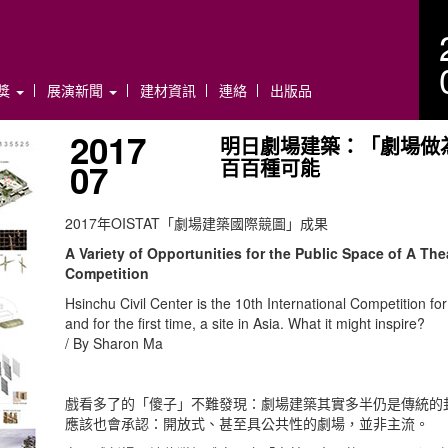
年獎
展演新聞
建材資訊
連絡
出版品
2017
明日劇場建築：「劇場做
百百種可能
07
2017年OISTAT「劇場建築國際競圖」成果
A Variety of Opportunities for the Public Space of A T
Competition
Hsinchu Civil Center is the 10th International Competition fo
and for the first time, a site in Asia. What it might inspire?
/ By Sharon Ma
戲看多了的「傻子」不難發現：劇場建築其實多半仍是傳統的
應該也會承認：開放式、甚至具公共性的劇場，並非主流。