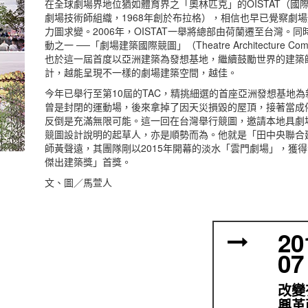
在全球劇場界地位猶如體育界之「奧林匹克」的OISTAT（國
劇場技術師組織，1968年創於布拉格），相信也早已覺察劇
力圖求變。2006年，OISTAT一舉將總部由荷蘭遷至台灣。
動之一 ──「劇場建築國際競圖」（Theatre Architecture Com
也於這一屆首度以亞洲建築為發想基地，繼續鼓勵世界的建築
計，越能呈現不一樣的劇場建築空間，越佳。
今年已舉行至第10屆的TAC，精挑細選的首座亞洲發想基地
曾是封閉的運動場，後來拿掉了因天災損毀的屋頂，接著當成
反倒是充滿無限可能。這一回在台灣舉行競圖，邀請本地具劇
競圖設計說明的起草人，亦是順勢而為。他就是「田中央聯合
師黃聲遠，其團隊剛以2015年開幕的淡水「雲門劇場」，獲
傑出建築獎」首獎。
文、圖／馬萱人
20
07
改變
興革