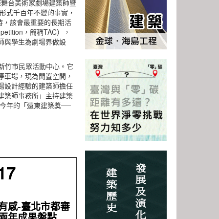
際舞台美術家劇場建築師暨
場形式千百年不變的事實，
同時，該會最重要的長期活
petition，簡稱TAC），
師與學生為劇場界做設
為新竹市民眾活動中心。它
停車場，現為閒置空間，
場設計經驗的建築師擔任
建築師事務所」主持建築
得今年的「遠東建築獎──
17
有感-臺北市都審
兩年成果盤點