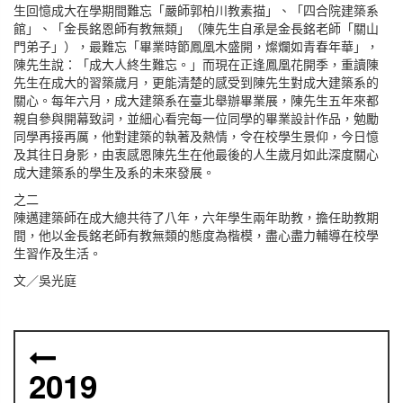
生回憶成大在學期間難忘「嚴師郭柏川教素描」、「四合院建築系
館」、「金長銘恩師有教無類」（陳先生自承是金長銘老師「關山
門弟子」），最難忘「畢業時節鳳凰木盛開，燦爛如青春年華」，
陳先生說：「成大人終生難忘。」而現在正逢鳳凰花開季，重讀陳
先生在成大的習築歲月，更能清楚的感受到陳先生對成大建築系的
關心。每年六月，成大建築系在臺北舉辦畢業展，陳先生五年來都
親自參與開幕致詞，並細心看完每一位同學的畢業設計作品，勉勵
同學再接再厲，他對建築的執著及熱情，令在校學生景仰，今日憶
及其往日身影，由衷感恩陳先生在他最後的人生歲月如此深度關心
成大建築系的學生及系的未來發展。
之二
陳邁建築師在成大總共待了八年，六年學生兩年助教，擔任助教期
間，他以金長銘老師有教無類的態度為楷模，盡心盡力輔導在校學
生習作及生活。
文／吳光庭
2019