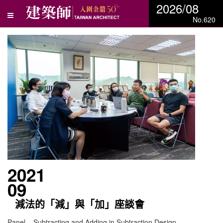
2026/08
No.620
2021
09
減法的「減」與「加」座談會
Panel – Subtracting and Adding in Subtraction Design