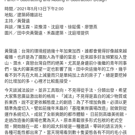
時間／2021年5月13日下午2:00
地點／建築師雜誌社
主持／黃聲遠
與談／陳玉霖、梁豫漳、沈庭增、徐鉦儒、廖慧燕
圖片／田中央黃聲遠、禾磊建築、沈庭增提供
黃聲遠：台灣的環境經過幾十年加東加西，誰都會覺得好像越來越
複雜。也許是為了擺脫人為干擾的窒息，近來超多好友頻繁投入登
山、潛水，貪戀台灣自然的絕美。尤其是身邊前仆後繼的青年同事
們，強大的審美想望一定也影響了我，田中央這幾年的工作，幾乎
看不到不先在大局上減量而只是單純加上去的房子了，總是要挖掉
的比增加的多，心裡才比較能接受。
今天談減法設計，並非工具取向，不見得從手法、分類出發，希望
大家集思廣益激出新的格局。「減法」不見得是直白的減少物質或
拆東西，說不定更依賴態度上的創造：為了不增加負擔，必須以更
精準角度切入。譬如前幾年禾磊的「基隆東岸廣場改造」就做到從
運作系統切入，成就了全新爽朗的都市體驗。 日前到高雄美術館，
走過改造後的廣場也驚為天人。原本乘載很多形式包袱的老式空
間，開始融在一起，新的超大斜坡是一種邀請，零碎的語言消失，
各種可能性都出來了。當天現場看到數十隻姿態各有不同的毛小孩