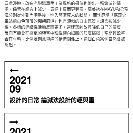
四處漫遊，改造老腳踏車手工業風格的攤位也帶出一種悠游的情
調。儘管在語言上減少，意涵上反而更豐富，高美館在MAYU和梁豫
漳分別從外到內調整後，進入簡潔感人的狀態。 而沈庭增「嘉義火
車站前白色薄薄的棚架廊道」也有類似的自由氣質。語言被減少
後，各樣的連續性活動反而更多。當建築師故意降低自己的濃度，
反而有機會在擴張的時空中理性迎向細膩的尺度挑戰！空間輕盈整
合在材料、比例及刻意單純的構造關係上，這個白色案例自然會被
想起。
2021
09
設計的日常 論減法設計的輕與重
2021