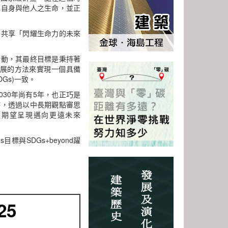
識自身與他人之生命，並正
，共享「閃耀生命力的未來
活動，其最終目標是秉持著
以永續發展的方法來實現一個具備
Gs)一致。
030年尚有5年，也正巧是
時，透過以中長期觀點審思
，更期望呈現邁向更遠未來
標與SDGs+beyond躍
25