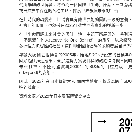
代所舉辦的世博會，將作為一個回歸「生命」原點，重新意
視自然界中存在的各種生命，探索世界永續未來的平台。
在此時代的轉變期，世博會具有讓世界能夠團結一致的意義
社會」的願景，也象徵在2025年後世界所邁出的嶄新一步。
在「生命閃耀未來社會的設計」這一主題下所展開的一系列
「不遺漏任何人(Leave No One Behind)」的承諾，
多樣性與包容性的社會，這與聯合國所倡導的永續發展目標(SD
舉辦大阪·關西世博會的2025年，距離SDGs所設定的目標年2
回顧過往推進成果，並加速努力實現目標的的絕佳時機。同
未來社會，不僅可望實現2030年的SDGs的目標成就
(+beyond)的姿態。
因此，2025年在日本舉辦大阪·關西世博會，將成為邁向SDGs目
進的機會。
資料來源／2025年日本國際博覽會協會
20
07