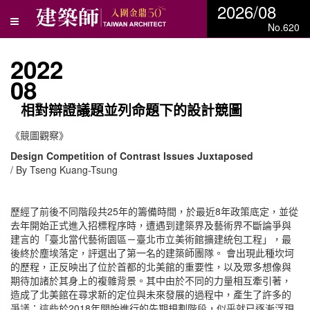
2026/08
No.620
2022
08
相對辯證議題並列命題下的設計競圖
《競圖觀察》
Design Competition of Contrast Issues Juxtaposed
/ By Tseng Kuang-Tsung
歷經了前後不同階段共25年的籌備時間，於最近8年政策底定，並從
去年開始正式進入招標程序時，遭遇到建築界及藝術界不斷論爭與
建言的「臺北當代藝術園區－臺北市立美術館擴建統包工程」，最
後終於塵埃落定，評選出了第一名的建築師團隊。 會出現此種坎坷
的歷程，正反映出了位於首都的北美館的重要性，以及眾多想像與
期待加諸於其身上的複雜背景。其中由於不同的力量相互牽引著，
造成了北美館在尋求新的定位與未來發展的過程中，產生了許多的
爭議；這些於2018年開始進行的先期規劃階段，似乎就已逐漸浮現