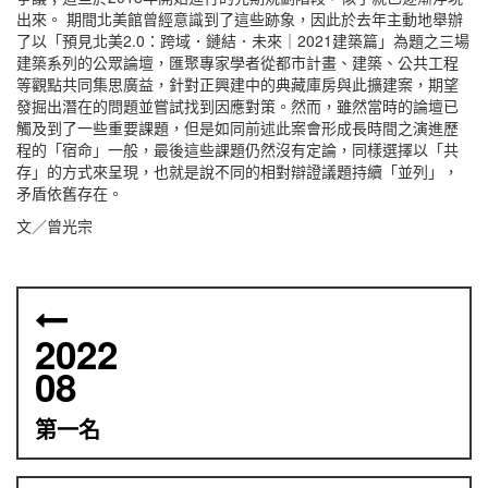
出來。 期間北美館曾經意識到了這些跡象，因此於去年主動地舉辦
了以「預見北美2.0：跨域．鏈結．未來｜2021建築篇」為題之三場
建築系列的公眾論壇，匯聚專家學者從都市計畫、建築、公共工程
等觀點共同集思廣益，針對正興建中的典藏庫房與此擴建案，期望
發掘出潛在的問題並嘗試找到因應對策。然而，雖然當時的論壇已
觸及到了一些重要課題，但是如同前述此案會形成長時間之演進歷
程的「宿命」一般，最後這些課題仍然沒有定論，同樣選擇以「共
存」的方式來呈現，也就是說不同的相對辯證議題持續「並列」，
矛盾依舊存在。
文／曾光宗
2022
08
第一名