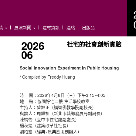
年獎
展演新聞
建材資訊
連絡
出版品
2026
社宅的社會創新實驗
06
Social Innovation Experiment in Public Housing
/ Compiled by Freddy Huang
時 間：2026年4月8日（三）下午3:15~4:05
地 點：恊園好宅二樓 生活學校教室
主持人：曾旭正（福智佛教學院副校長）
與談人：周繼祖（新北市城鄉發展局副局長）
陳靖怡（臺中市住宅處副處長）
楊秋煜（建築改革社社長）
劉柏宏（經典×原典創思創辦人）