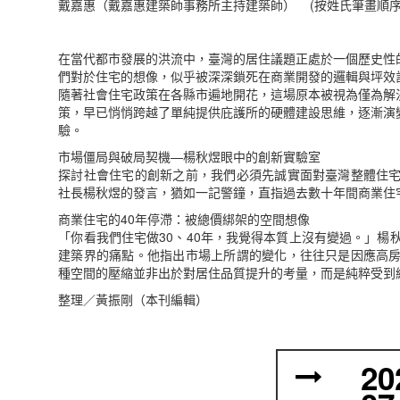
戴嘉惠（戴嘉惠建築師事務所主持建築師） (按姓氏筆畫順序
在當代都市發展的洪流中，臺灣的居住議題正處於一個歷史性
們對於住宅的想像，似乎被深深鎖死在商業開發的邏輯與坪效
隨著社會住宅政策在各縣市遍地開花，這場原本被視為僅為解
策，早已悄悄跨越了單純提供庇護所的硬體建設思維，逐漸演
驗。
市場僵局與破局契機—楊秋煜眼中的創新實驗室
探討社會住宅的創新之前，我們必須先誠實面對臺灣整體住
社長楊秋煜的發言，猶如一記警鐘，直指過去數十年間商業住
商業住宅的40年停滯：被總價綁架的空間想像
「你看我們住宅做30、40年，我覺得本質上沒有變過。」楊
建築界的痛點。他指出市場上所謂的變化，往往只是因應高
種空間的壓縮並非出於對居住品質提升的考量，而是純粹受到
整理／黃振剛（本刊編輯）
20