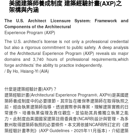
美國建築師養成制度 建築經驗計畫(AXP)之
架構與內涵
The U.S. Architect Licensure System: Framework and
Components of the Architectural
Experience Program (AXP)
The U.S. architect’s license is not only a professional credential
but also a rigorous commitment to public safety. A deep analysis
of the Architectural Experience Program (AXP) reveals six major
domains and 3,740 hours of professional requirements,which
forge architects’ the ability to practice independently.
/ By Ho, Hsiang-Yi (AIA)
什麼是建築經驗計畫(AXP)？
建築經驗計畫(Architectural Experience Program®, AXP®)是美國建
築師養成制度中的必要環節，其宗旨在確保準建築師在取得執照之
前，經由執業建築師指導，透過實際參與專案，理解建築實務的日
常運作、培養執業倫理及責任觀念，並協助其具備獨立執業之能
力。此制度由美國國家建築註冊委員會(NCARB)設計與管理，為多
數州取得建築師執照的必要條件。本文將依據NCARB所訂定的《建
築經驗計畫準則》(AXP Guidelines，2025年11月版本)，介紹建築