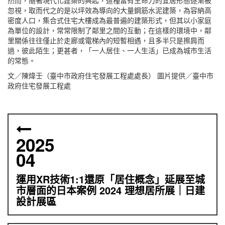
忽視，取而代之的是以坪效為導向的大量鋼筋水泥建築，為容納高
密度人口，集合式住宅大樓成為最普遍的建築形式，但其以小家庭
為單位的設計，常常限制了鄰里之間的互動；在這樣的環境中，鄰
里關係往往僅止於走廊或電梯內的短暫相遇，且多半只是擦肩而
過，彼此陌生；更甚者，「一人居住、一人生活」已成為城市生活
的常態。
文／陳煒壬（臺中市政府住宅發展工程處處長） 圖片提供／臺中市
政府住宅發展工程處
2025
04
運用XR技術1:1還原「居住概念」延展至城
市層面的日本案例 2024 理想居所展｜日建
設計展區