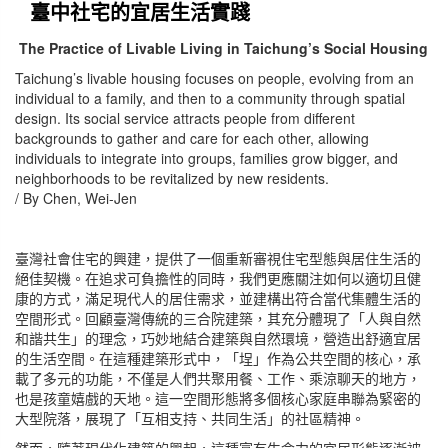
臺中社宅的宜居生活實踐
The Practice of Livable Living in Taichung’s Social Housing
Taichung’s livable housing focuses on people, evolving from an
individual to a family, and then to a community through spatial
design. Its social service attracts people from different
backgrounds to gather and care for each other, allowing
individuals to integrate into groups, families grow bigger, and
neighborhoods to be revitalized by new residents.
/ By Chen, Wei-Jen
臺灣社會住宅的興建，提供了一個重新審視住宅型態與居住生活的
絕佳契機。在追求可負擔性的同時，我們更應關注如何以適切且健
康的方式，滿足現代人的居住需求，並建構出符合當代集體生活的
空間形式。回顧臺灣傳統的三合院建築，其充分體現了「人與自然
和諧共生」的理念，巧妙地結合建築與自然環境，營造出舒適宜居
的生活空間。在這種建築形式中，「埕」作為公共空間的核心，承
載了多元的功能，不僅是人們共聚用餐、工作、乘涼聊天的地方，
也是孩童嬉戲的天地。這一空間形態將多個核心家庭串聯為緊密的
大型院落，展現了「互相支持、共同生活」的社區精神。
然而，隨著現代化建築的興起，這種富有生命力的宜居形態逐漸被