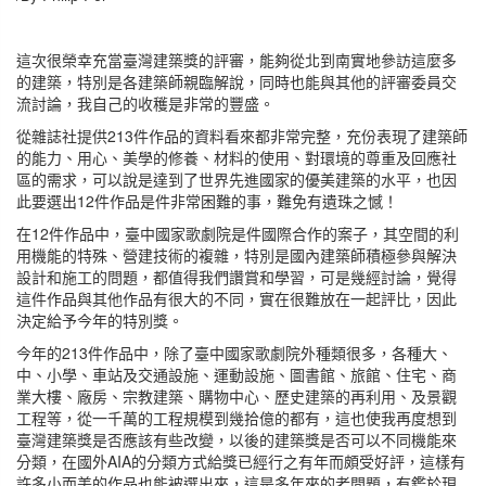
這次很榮幸充當臺灣建築獎的評審，能夠從北到南實地參訪這麼多
的建築，特別是各建築師親臨解說，同時也能與其他的評審委員交
流討論，我自己的收穫是非常的豐盛。
從雜誌社提供213件作品的資料看來都非常完整，充份表現了建築師
的能力、用心、美學的修養、材料的使用、對環境的尊重及回應社
區的需求，可以說是達到了世界先進國家的優美建築的水平，也因
此要選出12件作品是件非常困難的事，難免有遺珠之憾！
在12件作品中，臺中國家歌劇院是件國際合作的案子，其空間的利
用機能的特殊、營建技術的複雜，特別是國內建築師積極參與解決
設計和施工的問題，都值得我們讚賞和學習，可是幾經討論，覺得
這件作品與其他作品有很大的不同，實在很難放在一起評比，因此
決定給予今年的特別獎。
今年的213件作品中，除了臺中國家歌劇院外種類很多，各種大、
中、小學、車站及交通設施、運動設施、圖書館、旅館、住宅、商
業大樓、廠房、宗教建築、購物中心、歷史建築的再利用、及景觀
工程等，從一千萬的工程規模到幾拾億的都有，這也使我再度想到
臺灣建築獎是否應該有些改變，以後的建築獎是否可以不同機能來
分類，在國外AIA的分類方式給獎已經行之有年而頗受好評，這樣有
許多小而美的作品也能被選出來，這是多年來的老問題，有鑑於現