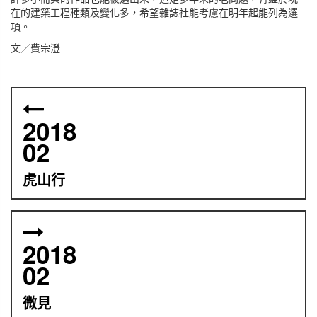
在的建築工程種類及變化多，希望雜誌社能考慮在明年起能列為選
項。
文／費宗澄
2018
02
虎山行
2018
02
微見