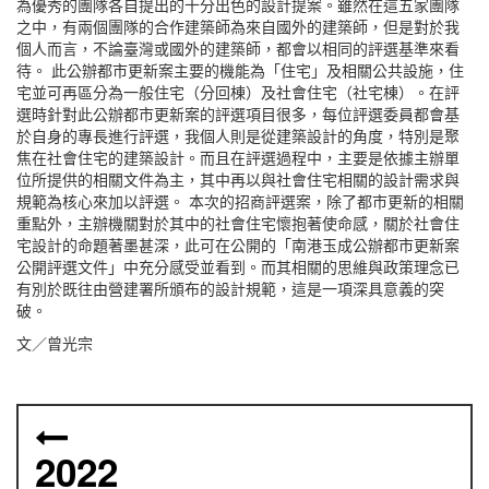
為優秀的團隊各自提出的十分出色的設計提案。雖然在這五家團隊
之中，有兩個團隊的合作建築師為來自國外的建築師，但是對於我
個人而言，不論臺灣或國外的建築師，都會以相同的評選基準來看
待。 此公辦都市更新案主要的機能為「住宅」及相關公共設施，住
宅並可再區分為一般住宅（分回棟）及社會住宅（社宅棟）。在評
選時針對此公辦都市更新案的評選項目很多，每位評選委員都會基
於自身的專長進行評選，我個人則是從建築設計的角度，特別是聚
焦在社會住宅的建築設計。而且在評選過程中，主要是依據主辦單
位所提供的相關文件為主，其中再以與社會住宅相關的設計需求與
規範為核心來加以評選。 本次的招商評選案，除了都市更新的相關
重點外，主辦機關對於其中的社會住宅懷抱著使命感，關於社會住
宅設計的命題著墨甚深，此可在公開的「南港玉成公辦都市更新案
公開評選文件」中充分感受並看到。而其相關的思維與政策理念已
有別於既往由營建署所頒布的設計規範，這是一項深具意義的突
破。
文／曾光宗
2022