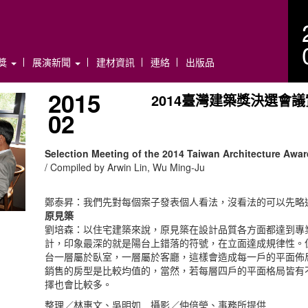
年獎
展演新聞
建材資訊
連絡
出版品
2015
2014臺灣建築獎決選會
02
Selection Meeting of the 2014 Taiwan Architecture Awa
/ Compiled by Arwin Lin, Wu Ming-Ju
鄭泰昇：我們先對每個案子發表個人看法，沒看法的可以先略
原見築
劉培森：以住宅建築來說，原見築在設計品質各方面都達到專
計，印象最深的就是陽台上錯落的符號，在立面達成規律性。
台一層屬於臥室，一層屬於客廳，這樣會造成每一戶的平面佈
銷售的房型是比較均值的，當然，若每層四戶的平面格局皆有
擇也會比較多。
整理／林惠文、吳明如 攝影／仲倍瑩、事務所提供