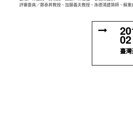
評審委員／鄭泰昇教授、加藤義夫教授、孫德鴻建築師、蘇重
20
02
臺灣