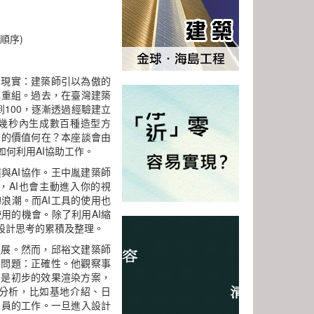
順序)
的現實：建築師引以為傲的
與重組。過去，在臺灣建築
100，逐漸透過經驗建立
在幾秒內生成數百種造型方
力的價值何在？本座談會由
何利用AI協助工作。
與AI協作。王中胤建築師
，AI也會主動進入你的視
浪潮。而AI工具的使用也
用的機會。除了利用AI縮
設計思考的累積及整理。
進展。然而，邱裕文建築師
的問題：正確性。他觀察事
前是初步的效果渲染方案，
分析，比如基地介紹、日
人員的工作。一旦進入設計