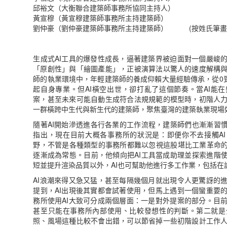
邱裕文（大衡聯合建築師事務所協同主持人）
黃宣穆（黃宣穆建築師事務所主持建築師）
劉仲豪（劉仲豪建築師事務所主持建築師） (按姓氏筆畫
生成式AI工具的爆發性成長，逼著建築界被迫面對一個嚴峻
「原創性」與「繪圖產能」，正被演算法以驚人的速度解構
師的執業環境中，年輕建築師的養成仰賴大量經驗傳承，從0到
起自身專業。但AI橫空出世，卻打亂了這個節奏。當AI能
案，甚至未來可能自動生成符合法規規範的模型時，初階人
一群橫跨中生代與新生代的建築師，聚焦臺灣的建築執業現場如
隨著AI開始滲透進各行各業的工作流程，建築師們也漸漸習慣
指出，現在目前大概各事務所的狀況是：即便你不去接觸AI
野，不管是各種類型的事務所都難以忽視這股堪比工業革命的
逐漸成為常態。目前，他傾向把AI工具當成助理並探索進階使
短並提升渲染品質以外，AI也可幫助他進行多工作業，包括在
AI浪潮來得又急又猛，甚至每隔幾個月就出現令人更驚訝的
提到，AI出現後其實都會試著使用，但馬上遇到一個蠻重要
務所使用AI大致可分成兩個層面：一是對外提案的部分。目
甚至只能在事務所內部使用、比較發想性的判斷。第二就是
照、風場這種比較不會出錯，可以節省掉一些初階設計工作