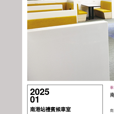
車
2025
01
南港站禮賓候車室
南