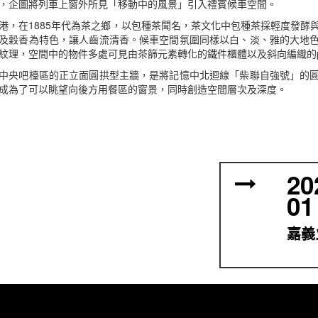
，企圖將列車上窗外所見「移動中的風景」引入禮賓候車空間。
港，在1885年代為茶之鄉，以包種茶聞名，茶文化中包種茶採輕度發酵
及穀香為特色，讓人齒流清香。候車空間氛圍同樣以白、淡、雅的大地
紋理，空間中的物件多處可見由茶篩元素轉化的鐵件櫃體以及斜向編織的pat
中央吧檯區的正立面圓拱型主牆，是將記憶中北迴線「柴聯自強號」的
成為了可以眺望向後方用餐區的窗景，同時創造空間層次及深度。
20
01
嘉義