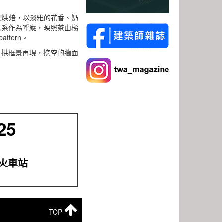
與烘焙，以淡雅的花香、奶
色系作為呼應，映照茶山梯
tern。
圓拱框景再現，挖空的牆面
25
火車站
TOP