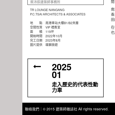
間
蔡沛辰建築師事務所
南
TR LOUNGE NANGANG
香
P.C.TSAI ARCHITECTS & ASSOCIATES
田
地 點 南港車站大樓B1/B2夾層
在
空間性質 VIP 禮賓室
面 積 119坪
也
開始時間 2022年10月
完工日期 2023年8月
圖片提供 雄獅旅遊
2025
01
走入歷史的代表性動
力車
聯絡我們｜
© 2015 建築師雜誌社 All rights reserved.