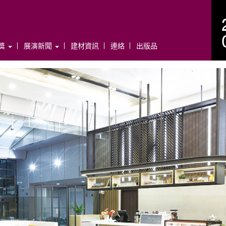
年獎
展演新聞
建材資訊
連絡
出版品
N
e
x
t