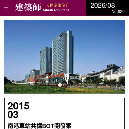
2026/08
No.620
N
e
x
t
2015
03
南港車站共構BOT開發案