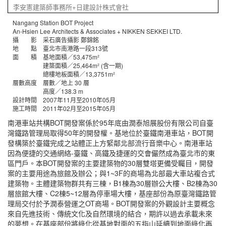
李安憲建築師事務所+日建設計株式會社
Nangang Station BOT Project
An-Hsien Lee Architects & Associates + NIKKEN SEKKEI LTD.
攝 影 采石廣告攝影 鄭錦銘
地 點 臺北市南港路一段313號
面 積 基地面積／53,475m²
建築面積／25,464m² (含一期)
總樓地板面積／13,3751m²
層數高度 層數／地上 30 層
高度／138.3 m
設計時間 2007年11月至2010年05月
施工時間 2011年02月至2015年05月
南港車站共構BOT開發案係於95年底由潤泰旭展股份有限公司自臺
灣鐵路管理局取得50年的開發權。基地位於臺鐵南港車站，BOT開
發構築於臺鐵完成之站體正上方緊鄰北部流行音樂中心。南港車站
因為便捷的交通網絡-臺鐵、高鐵及捷運的交會儼然成為臺北市的東
區門戶。本BOT開發案的主要建築物的30層雙塔更備受矚目，開發
案的主要用途為旅館及辦公；與1~3F的商場為北部最大車站複合式
建築物。主體建築物群共有三棟，B1棟為30層辦公大樓、B2棟為30
層旅館大樓、C2棟5~12層為停車場大樓，基座部份為原臺灣鐵路管
理局交付於予潤泰營運之OT商場。BOT開發案的外觀設計主要概念
來自先進技術、傳統文化及自然環境的結合，期許以過去承載未來
的夢想。在基座部份將綠化從基地對面的五指山延續到地面綠化再