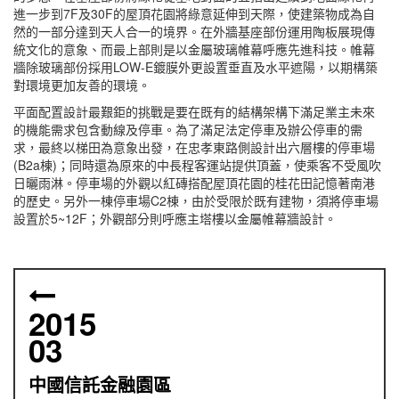
進一步到7F及30F的屋頂花園將綠意延伸到天際，使建築物成為自
然的一部分達到天人合一的境界。在外牆基座部份運用陶板展現傳
統文化的意象、而最上部則是以金屬玻璃帷幕呼應先進科技。帷幕
牆除玻璃部份採用LOW-E鍍膜外更設置垂直及水平遮陽，以期構築
對環境更加友善的環境。
平面配置設計最艱鉅的挑戰是要在既有的結構架構下滿足業主未來
的機能需求包含動線及停車。為了滿足法定停車及辦公停車的需
求，最終以梯田為意象出發，在忠孝東路側設計出六層樓的停車場
(B2a棟)；同時還為原來的中長程客運站提供頂蓋，使乘客不受風吹
日曬雨淋。停車場的外觀以紅磚搭配屋頂花園的桂花田記憶著南港
的歷史。另外一棟停車場C2棟，由於受限於既有建物，須將停車場
設置於5~12F；外觀部分則呼應主塔樓以金屬帷幕牆設計。
2015
03
中國信託金融園區