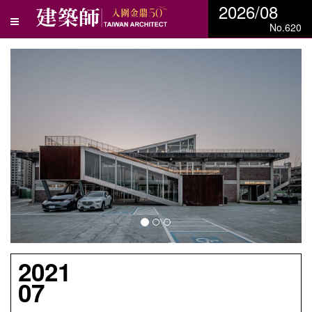
2026/08
No.620
N
e
x
t
2021
07