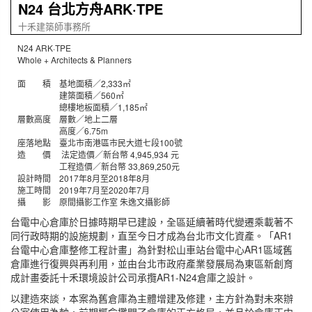
N24 台北方舟ARK·TPE
十禾建築師事務所
N24 ARK·TPE
Whole + Architects & Planners
面 積 基地面積／2,333㎡
建築面積／560㎡
總樓地板面積／1,185㎡
層數高度 層數／地上二層
高度／6.75m
座落地點 臺北市南港區市民大道七段100號
造 價 法定造價／新台幣 4,945,934 元
工程造價／新台幣 33,869,250元
設計時間 2017年8月至2018年8月
施工時間 2019年7月至2020年7月
攝 影 原間攝影工作室 朱逸文攝影師
台電中心倉庫於日據時期早已建設，全區延續著時代變遷乘載著不
同行政時期的設施規劃，直至今日才成為台北市文化資產。「AR1
台電中心倉庫整修工程計畫」為針對松山車站台電中心AR1區域舊
倉庫進行復興與再利用，並由台北市政府產業發展局為東區新創育
成計畫委託十禾環境設計公司承攬AR1-N24倉庫之設計。
以建造來談，本案為舊倉庫為主體增建及修建，主方針為對未來辦
公室使用為軸，前期概念攤開了倉庫的正方格局，並且於倉庫正中