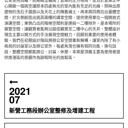
心開啟一個挑空讓原本四處無光的室內能有充足的光線，照映出原
建物的洗石子牆面以及天花上的陳舊補土，再來將四周拉出量體空
間，於北側創造出挑高兩樓的講堂空間，提供使用單位一個開放式
演講空間；東側凸出的階梯空間則是連結一二樓除外，是本場所的
展覽空間，讓觀賞者能夠沿路徑觀賞至二樓中心的天井，整體設計
理念主要以開方式的手法展現空間魅力。回歸到重要的使用者體
驗，我們在初期設計階段將辦公室空間重新解構，讓室內除了有小
格局的討論室以及辦公室外，每處角落也擁有相同功能，換句話
說，整體空間都能辦公、討論、休憩，本案屋頂層主要為使用者提
供南港區的景觀作為餘暇時光的放鬆區。
2021
07
新營工務段辦公室整修及增建工程