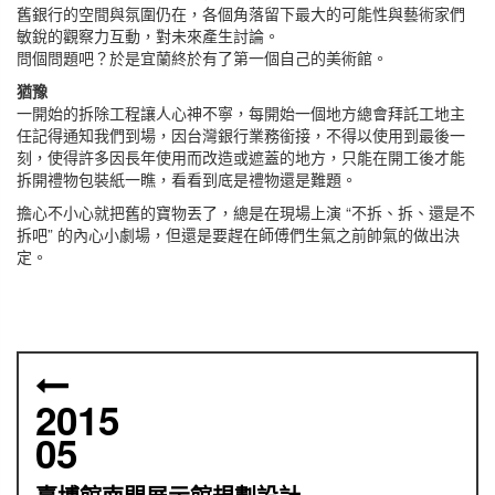
舊銀行的空間與氛圍仍在，各個角落留下最大的可能性與藝術家們
敏銳的觀察力互動，對未來產生討論。
問個問題吧？於是宜蘭終於有了第一個自己的美術館。
猶豫
一開始的拆除工程讓人心神不寧，每開始一個地方總會拜託工地主
任記得通知我們到場，因台灣銀行業務銜接，不得以使用到最後一
刻，使得許多因長年使用而改造或遮蓋的地方，只能在開工後才能
拆開禮物包裝紙一瞧，看看到底是禮物還是難題。
擔心不小心就把舊的寶物丟了，總是在現場上演 “不拆、拆、還是不
拆吧” 的內心小劇場，但還是要趕在師傅們生氣之前帥氣的做出決
定。
2015
05