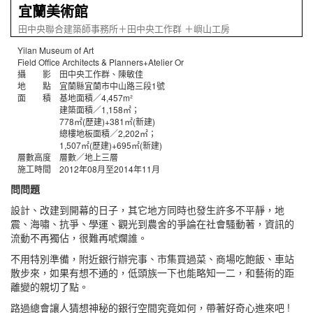
宜蘭美術館
田中央聯合建築師事務所＋田中央工作群 ＋嶼山工房
Yilan Museum of Art
Field Office Architects & Planners+Atelier Or
攝 影 田中央工作群、陳敏佳
地 點 宜蘭縣宜蘭市中山路三段1號
面 積 基地面積／4,457m²
建築面積／1,158㎡；
778㎡(歷建)+381㎡(新建)
總樓地板面積／2,202㎡；
1,507㎡(歷建)+695㎡(新建)
層數高度 層數／地上三層
施工時間 2012年08月至2014年11月
問問題
設計、改建到開幕的日子，其它地方同時也發生許多不平靜，地
震、海嘯、抗爭、學運、觀光到農舍的爭論在社會騷動著，資訊的
流動不再獨佔，很難再唬爛誰。
不用特別準備，附近銀行辦完事、市集買過菜、商場吃飽飯、車站
散步來，如果有想不通的，低頭族一下也能略知一二，和藝術的距
離變的親切了點。
路過總會讓人猜想神秘的銀行空間究竟如何，帶著好奇心進來吧 !