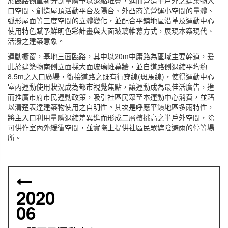
口空間、創造屋頂活動平台及陽台、外凸商業營運小空間的量體、
弧形屋面等三度空間的立體變化，並配合平鎮地區沿革及運動中心
使用特色賦予鮮明色彩計畫與大面玻璃帷幕方式，展現本案現代、
活潑之建築意象。
運動櫥窗，基地三面臨路，其中以20m中庸路為區域主要幹道，爰
此於建築物南側立面採大面玻璃帷幕牆，並自道路側退縮平均約
8.5m之入口廣場，銜接道路之既有行穿線(斑馬線)，使得運動中心
室內運動使用狀況成為都市視覺焦點，讓運動成為最佳活廣告，進
而推廣市府市民運動政策，吸引社區民眾至本運動中心消費，並藉
以清楚表達建築物使用之自明性。其次是呼應平鎮地區多雨特性，
將主入口利用量體退縮差異進而形成二層樓挑高之半戶外空間，除
可供作室內外緩衝空間，並實際上提供社區民眾遮陰避雨的停等場
所。
2020
06