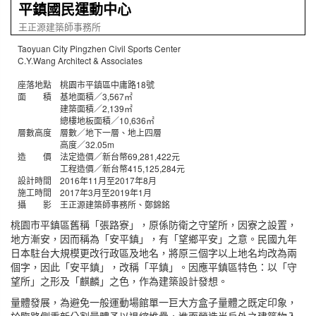
平鎮國民運動中心
王正源建築師事務所
Taoyuan City Pingzhen Civil Sports Center
C.Y.Wang Architect & Associates
座落地點 桃園市平鎮區中庸路18號
面 積 基地面積／3,567㎡
建築面積／2,139㎡
總樓地板面積／10,636㎡
層數高度 層數／地下一層、地上四層
高度／32.05m
造 價 法定造價／新台幣69,281,422元
工程造價／新台幣415,125,284元
設計時間 2016年11月至2017年8月
施工時間 2017年3月至2019年1月
攝 影 王正源建築師事務所、鄭錦銘
桃園市平鎮區舊稱「張路寮」，原係防衛之守望所，因寮之設置，
地方漸安，因而稱為「安平鎮」，有「望鄉平安」之意。民國九年
日本駐台大規模更改行政區及地名，將原三個字以上地名均改為兩
個字，因此「安平鎮」，改稱「平鎮」。因應平鎮區特色：以「守
望所」之形及「麒麟」之色，作為建築設計發想。
量體發展，為避免一般運動場館單一巨大方盒子量體之既定印象，
於臨路側重新分割量體予以退縮堆疊，進而營造半戶外之建築物入