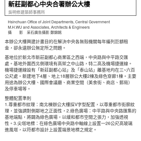
新莊副都心中央合署辦公大樓
吳明修建築師事務所
Hsinchuan Office of Joint Departments, Central Government
M.H.WU and Associates, Architects & Engineers
攝 影 采石廣告攝影 鄭錦銘
本辦公大樓興建計畫目的在解決中央各無殼機關每年編列巨額租
金，卻永遠辦公無定所之問題。
基地位於新北市新莊副都心商業區之西端，中央路與中平路交匯
處。基地外圍西北側環境有高架之中山路，特二高及機場捷運線。
機場捷運線設有「新莊副都心站」及「泰山站」離基地均在三~六百
公尺處。新建地下4層、地上18層辦公大樓2棟及綠色穿廊1棟。主要
用途為辦公大樓、國際會議廳、商業空間（美食街、商店、郵局）
及停車場等。
整體配置準則
1.尊重都市紋理：南北棟辦公大樓採V字型配置，以尊重都市街廓紋
理，並強調對側鄰地之正面性，2.綠色廣場：中平路與中央路匯集的
基地端點，將闢為綠色廣場，以緩和都市空間之張力，加強透視
性。3.尖塔地標：在綠色廣場中央路中軸線上設置一26公尺高玻璃
進風塔，以符都市設計上設置端景地標之規定。