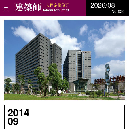
2026/08
No.620
N
e
x
t
2014
09