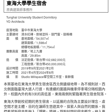
東海大學學生宿舍
原典建築師事務所
Tunghai University Student Dormitory
YD Architects
座落地點 臺中市東海大學
主要建材 清水紅磚、耐候塗料、鋁門窗、鋁格柵
面 積 基地面積／54,507㎡
建築面積／1,598㎡
總樓地板面積／11,754㎡
層數高度 層數／地上九層
高度／29.85m
造 價 法定造價／新台幣102,682,000元
工程造價／新台幣450,000,000元
設計時間 2019年9月至2021年2月
施工時間 2021年4月至2024年8月
攝 影 Studio Millspace揅空間工作室、曾群儒
本案基地在東海大學男生宿舍區西北側邊緣地帶，為不規則狀。西
北側面臨臺灣大道人行道，有連續的圍牆與機車停車場分隔校園內
外。校園內外約有3米的高低差，東南兩側則緊臨著男生宿舍院落。
東海大學創校初期的男生宿舍，以延展的合院為主要設計理念，虛
空間才是主體，目的在讓師生悠遊其中，探索人與自然的關係。我
們希望新宿舍能融入「博雅」精神，跳脫封閉的宿舍概念，納入更