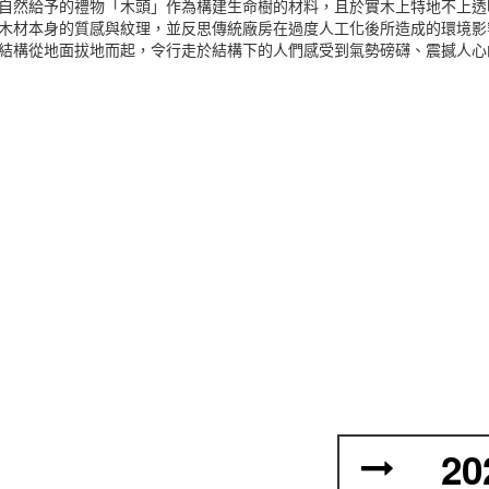
自然給予的禮物「木頭」作為構建生命樹的材料，且於實木上特地不上透
木材本身的質感與紋理，並反思傳統廠房在過度人工化後所造成的環境影
結構從地面拔地而起，令行走於結構下的人們感受到氣勢磅礴、震撼人心
20