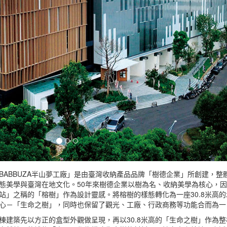
BABBUZA半山夢工廠」是由臺灣收納產品品牌「樹德企業」所創建，
態美學與臺灣在地文化。50年來樹德企業以樹為名、收納美學為核心，
站」之稱的「榕樹」作為設計靈感。將榕樹的樣態轉化為一座30.8米高
心－「生命之樹」，同時也保留了觀光、工廠、行政商務等功能合而為一
棟建築先以方正的盒型外觀做呈現，再以30.8米高的「生命之樹」作為