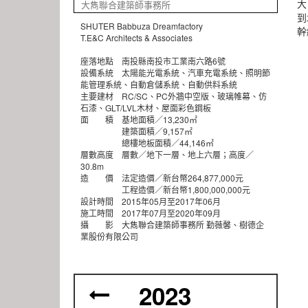
大
大雋聯合建築師事務所
到
SHUTER Babbuza Dreamfactory
幹
T.E&C Architects & Associates
座落地點 南投縣南投市工業南六路6號
設備系統 太陽能光電系統、汽車充電系統、照明節
能管理系統、自動倉儲系統、自動供料系統
主要建材 RC/SC、PC外牆中空版、玻璃帷幕、仿
石漆、GLT/LVL木材、屋面彩色鋼板
面 積 基地面積／13,230㎡
建築面積／9,157㎡
總樓地板面積／44,146㎡
層數高度 層數／地下一層、地上六層；高度／
30.8m
造 價 法定造價／新台幣264,877,000元
工程造價／新台幣1,800,000,000元
設計時間 2015年05月至2017年06月
施工時間 2017年07月至2020年09月
攝 影 大雋聯合建築師事務所 勤薇馨、樹德企
業股份有限公司
2023