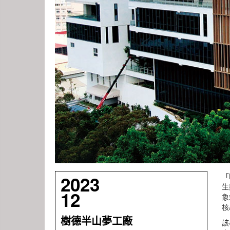
「
2023
生
12
象
核
樹德半山夢工廠
該