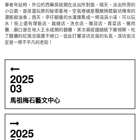
筆者年幼時，外公的西藥房就開在派出所對面，晴天，派出所旁的
小公園，是孩童玩樂的秘密基地，空氣裡總是飄散隔壁磨坊傳來的
濃郁麻油香；雨天，亭仔腳邊的水溝匯集成一條涓涓小溪，可以玩
水！街上還有理髮店、裁縫店、洗衣店、雜貨店、賣菜店、豬肉
攤…廟口是在地人王水成開的麵攤，某次蔣經國總統下鄉視察，吃
了麵攤的紅燒豆腐讚不絕口，從此打響深坑豆腐的名氣，深坑街注
定是一條不平凡的老街！
2025
03
馬祖梅石藝文中心
2025