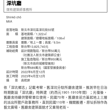
深坑廳
媒有建築師事務所
Shinkō chō
MiiA
座落地點 新北市深坑區深坑街55號
面 積 基地面積／1,322㎡
建築面積／總樓地板面積／108㎡
層數高度 層數／地上一層；高度／6.5m
工程造價 新台幣13,825,740元
補助經費 設計規劃階段／新台幣50萬元
（社團法人新北市建築師公會）
施工監造階段／新台幣950萬元
（新北市政府城鄉發展局）
新台幣689萬元（國家發展委員會）
設計時間 2022年6月至12月
施工時間 2023年4月至12月
攝 影 高菀屏
依「深坑鄉志」記載考察，舊深坑分駐所廳舍建築，推測早在日治
時期劃設「深坑廳」時興建（約西元1901-1910年間）；光復後，
舊廳舍持續供警察單位使用，民國70年，舊廳舍前方蓋起地上三層
的派出所暨戶政事務所，直到民國110年，機關搬遷，原址拆除作為
藝文廣場，舊廳舍建築面貌才又重現老街。