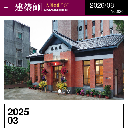
2026/08
No.620
N
e
x
t
2025
03