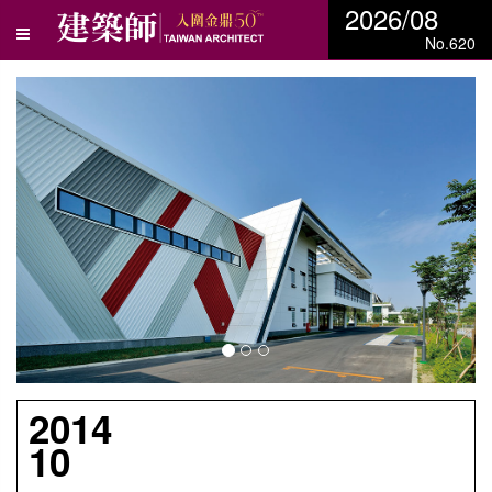
2026/08
No.620
N
e
x
t
2014
10