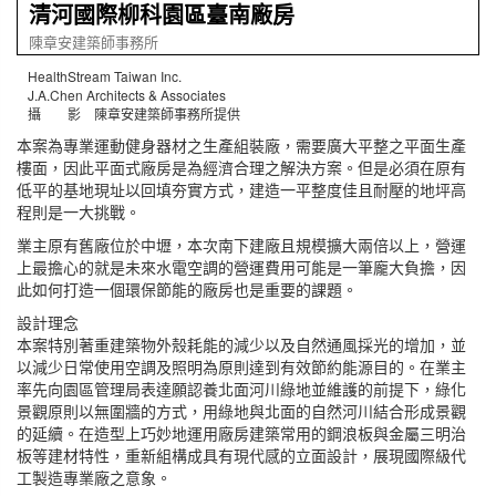
清河國際柳科園區臺南廠房
陳章安建築師事務所
HealthStream Taiwan Inc.
J.A.Chen Architects & Associates
攝 影 陳章安建築師事務所提供
本案為專業運動健身器材之生產組裝廠，需要廣大平整之平面生產
樓面，因此平面式廠房是為經濟合理之解決方案。但是必須在原有
低平的基地現址以回填夯實方式，建造一平整度佳且耐壓的地坪高
程則是一大挑戰。
業主原有舊廠位於中壢，本次南下建廠且規模擴大兩倍以上，營運
上最擔心的就是未來水電空調的營運費用可能是一筆龐大負擔，因
此如何打造一個環保節能的廠房也是重要的課題。
設計理念
本案特別著重建築物外殼耗能的減少以及自然通風採光的增加，並
以減少日常使用空調及照明為原則達到有效節約能源目的。在業主
率先向園區管理局表達願認養北面河川綠地並維護的前提下，綠化
景觀原則以無圍牆的方式，用綠地與北面的自然河川結合形成景觀
的延續。在造型上巧妙地運用廠房建築常用的鋼浪板與金屬三明治
板等建材特性，重新組構成具有現代感的立面設計，展現國際級代
工製造專業廠之意象。