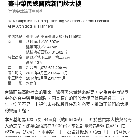
臺中榮民總醫院新門診大樓
洪清安建築師事務所
New Outpatient Building Taichung Veterans General Hospital
AHA Architects ＆ Planners
座落地點 臺中市西屯區臺灣大道4段1650號
面 積 基地面積／80,507㎡
建築面積／3,475㎡
總樓地板面積／34,602㎡
層數高度 層數／地下三層、地上八層
高度／37m
造 價 新台幣 1,072,628,000 元
設計時間 2012年4月至2013年11月
施工時間 2014年2月至2017年1月
攝 影 賴建作
台灣面臨高齡社會的到來，醫療需求量越來越高，身為台中市醫學
中心的台中榮民總醫院，因其原有的門診大樓已使用超過三十五
年，空間不足加上評估未來階段性任務的必要，推動了新門診大樓
的興建工程。
本案基地為120m長×44m寬（約5,550㎡），介於舊門診大樓與台灣
大道之間。建築面積約為3,000㎡，本設計量體為96m長×31m寬
×37m高（八層）。本案以「手」為設計概念，藉著「手」的意象，