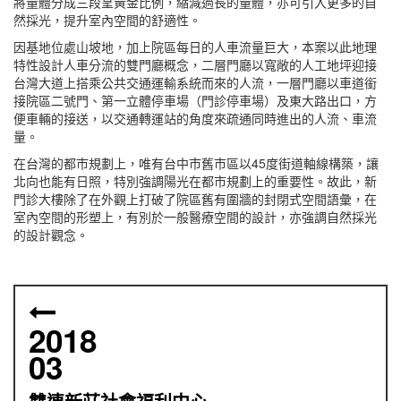
將量體分成三段呈黃金比例，縮減過長的量體，亦可引入更多的自
然採光，提升室內空間的舒適性。
因基地位處山坡地，加上院區每日的人車流量巨大，本案以此地理
特性設計人車分流的雙門廳概念，二層門廳以寬敞的人工地坪迎接
台灣大道上搭乘公共交通運輸系統而來的人流，一層門廳以車道銜
接院區二號門、第一立體停車場（門診停車場）及東大路出口，方
便車輛的接送，以交通轉運站的角度來疏通同時進出的人流、車流
量。
在台灣的都市規劃上，唯有台中市舊市區以45度街道軸線構築，讓
北向也能有日照，特別強調陽光在都市規劃上的重要性。故此，新
門診大樓除了在外觀上打破了院區舊有圍牆的封閉式空間語彙，在
室內空間的形塑上，有別於一般醫療空間的設計，亦強調自然採光
的設計觀念。
2018
03