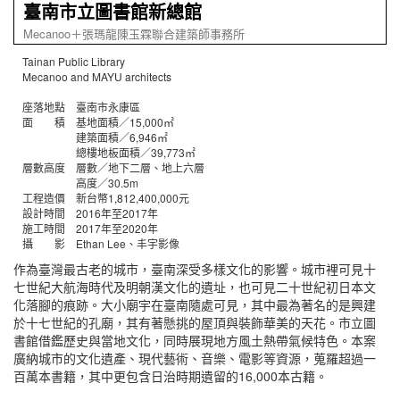
臺南市立圖書館新總館
Mecanoo＋張瑪龍陳玉霖聯合建築師事務所
Tainan Public Library
Mecanoo and MAYU architects
座落地點 臺南市永康區
面 積 基地面積／15,000㎡
建築面積／6,946㎡
總樓地板面積／39,773㎡
層數高度 層數／地下二層、地上六層
高度／30.5m
工程造價 新台幣1,812,400,000元
設計時間 2016年至2017年
施工時間 2017年至2020年
攝 影 Ethan Lee、丰宇影像
作為臺灣最古老的城市，臺南深受多樣文化的影響。城市裡可見十
七世紀大航海時代及明朝漢文化的遺址，也可見二十世紀初日本文
化落腳的痕跡。大小廟宇在臺南隨處可見，其中最為著名的是興建
於十七世紀的孔廟，其有著懸挑的屋頂與裝飾華美的天花。市立圖
書館借鑑歷史與當地文化，同時展現地方風土熱帶氣候特色。本案
廣納城市的文化遺產、現代藝術、音樂、電影等資源，蒐羅超過一
百萬本書籍，其中更包含日治時期遺留的16,000本古籍。