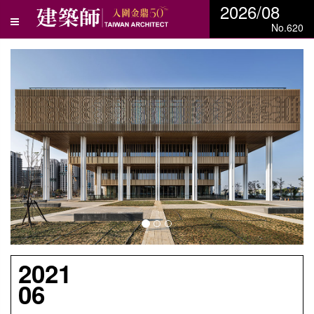
2026/08
No.620
N
e
x
t
2021
06