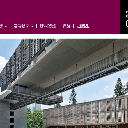
年獎
展演新聞
建材資訊
連絡
出版品
N
e
x
t