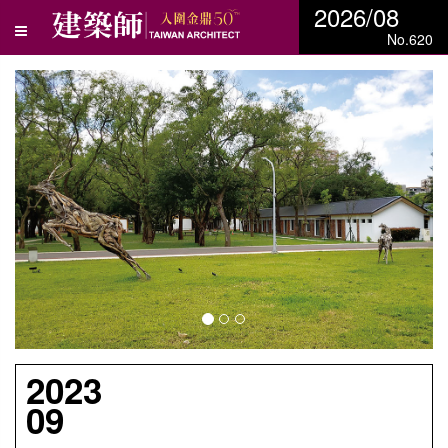
2026/08
No.620
N
e
x
t
2023
09