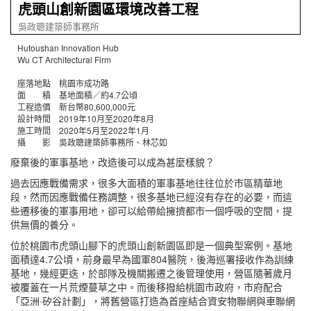
虎頭山創新園區環境改善工程
吳政聰建築師事務所
Hutoushan Innovation Hub
Wu CT Architectural Firm
座落地點 桃園市成功路
面 積 基地面積／約4.7公頃
工程造價 新台幣80,600,000元
設計時間 2019年10月至2020年8月
施工時間 2020年5月至2022年1月
攝 影 吳政聰建築師事務所、林芯如
廢棄後的軍事基地，改造後可以成為甚麼樣貌？
過去因應戰備需求，很多大面積的軍事基地往往位於市區精華地
段，然而因應戰備任務調整，很多基地已經沒有存在的必要，而這
些遷移後的軍事用地，卻可以給帶給擁擠都市一個呼吸的空間，提
供無價的養分。
位於桃園市虎頭山腳下的虎頭山創新園區即是一個典型案例。基地
面積達4.7公頃，前身最早為國軍804醫院，後海巡署接收作為訓練
基地，幾經更迭，於部隊及機關搬遷之後管理使用，營區隨著歲月
被覆蓋在一片荒煙蔓草之中。而後移撥給桃園市政府，市府配合
「亞洲·矽谷計劃」，將舊營區打造為首座結合資安物聯網與車聯網