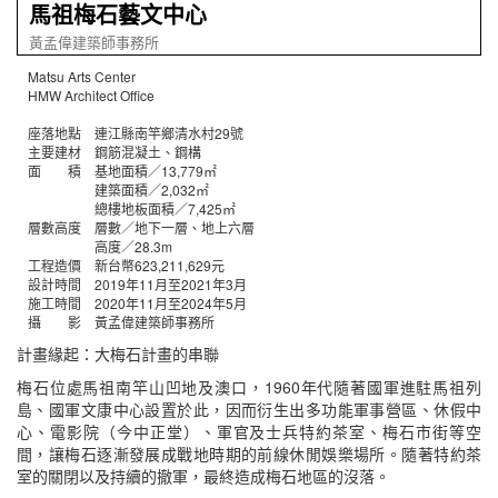
馬祖梅石藝文中心
黃孟偉建築師事務所
Matsu Arts Center
HMW Architect Office
座落地點 連江縣南竿鄉清水村29號
主要建材 鋼筋混凝土、鋼構
面 積 基地面積／13,779㎡
建築面積／2,032㎡
總樓地板面積／7,425㎡
層數高度 層數／地下一層、地上六層
高度／28.3m
工程造價 新台幣623,211,629元
設計時間 2019年11月至2021年3月
施工時間 2020年11月至2024年5月
攝 影 黃孟偉建築師事務所
計畫緣起：大梅石計畫的串聯
梅石位處馬祖南竿山凹地及澳口，1960年代隨著國軍進駐馬祖列
島、國軍文康中心設置於此，因而衍生出多功能軍事營區、休假中
心、電影院（今中正堂）、軍官及士兵特約茶室、梅石市街等空
間，讓梅石逐漸發展成戰地時期的前線休閒娛樂場所。隨著特約茶
室的關閉以及持續的撤軍，最終造成梅石地區的沒落。