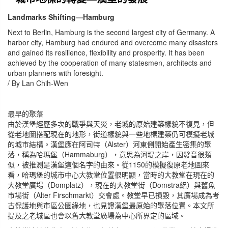
Landmarks Shifting—Hamburg
Next to Berlin, Hamburg is the second largest city of Germany. A
harbor city, Hamburg had endured and overcome many disasters
and gained its resilience, flexibility and prosperity. It has been
achieved by the cooperation of many statesmen, architects and
urban planners with foresight.
/ By Lan Chih-Wen
最早的聚落
由於漢堡經歷多次的戰爭與天災，老城的原始建築樣貌不復見，但
從老地圖搭配現在的地形，街道樣貌與一些地標建築仍可模擬老城
的城市結構。漢堡應在阿司特（Alster）河東側開始產生密集的聚
落，稱為哈瑪堡（Hammaburg），意思為河堤之岸，因發音很類
似，被推測是漢堡這個名字的由來。從1150的模擬復原老地圖來
看，哈瑪堡的城市中心大教堂位置很明顯，當時的大教堂在現在的
大教堂廣場（Domplatz），現在的大教堂街（Domstra絽）與舊魚
市場街（Alter Firschmarkt）交會處。教堂早已損毀，其廣場成為考
古保護地與市區公園綠地，也見證漢堡最原始的聚落位置。本文所
提及之老城區也會以舊大教堂廣場為中心所界定的區域。