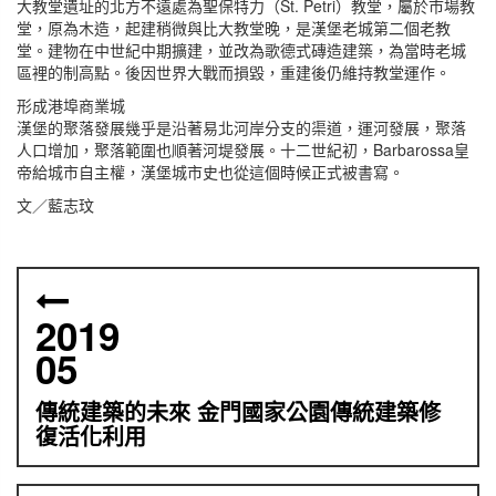
大教堂遺址的北方不遠處為聖保特力（St. Petri）教堂，屬於市場教
堂，原為木造，起建稍微與比大教堂晚，是漢堡老城第二個老教
堂。建物在中世紀中期擴建，並改為歌德式磚造建築，為當時老城
區裡的制高點。後因世界大戰而損毀，重建後仍維持教堂運作。
形成港埠商業城
漢堡的聚落發展幾乎是沿著易北河岸分支的渠道，運河發展，聚落
人口增加，聚落範圍也順著河堤發展。十二世紀初，Barbarossa皇
帝給城市自主權，漢堡城市史也從這個時候正式被書寫。
文／藍志玟
2019
05
傳統建築的未來 金門國家公園傳統建築修
復活化利用