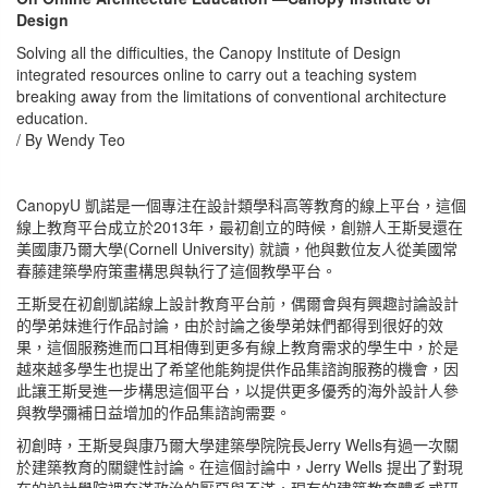
Design
Solving all the difficulties, the Canopy Institute of Design
integrated resources online to carry out a teaching system
breaking away from the limitations of conventional architecture
education.
/ By Wendy Teo
CanopyU 凱諾是一個專注在設計類學科高等教育的線上平台，這個
線上教育平台成立於2013年，最初創立的時候，創辦人王斯旻還在
美國康乃爾大學(Cornell University) 就讀，他與數位友人從美國常
春藤建築學府策畫構思與執行了這個教學平台。
王斯旻在初創凱諾線上設計教育平台前，偶爾會與有興趣討論設計
的學弟妹進行作品討論，由於討論之後學弟妹們都得到很好的效
果，這個服務進而口耳相傳到更多有線上教育需求的學生中，於是
越來越多學生也提出了希望他能夠提供作品集諮詢服務的機會，因
此讓王斯旻進一步構思這個平台，以提供更多優秀的海外設計人參
與教學彌補日益增加的作品集諮詢需要。
初創時，王斯旻與康乃爾大學建築學院院長Jerry Wells有過一次關
於建築教育的關鍵性討論。在這個討論中，Jerry Wells 提出了對現