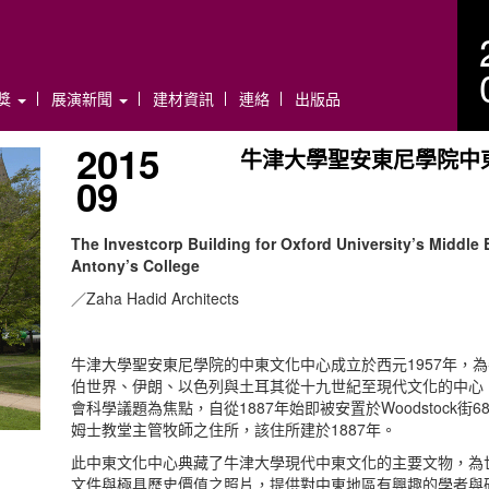
年獎
展演新聞
建材資訊
連絡
出版品
2015
牛津大學聖安東尼學院中
09
The Investcorp Building for Oxford University’s Middle E
Antony’s College
／Zaha Hadid Architects
牛津大學聖安東尼學院的中東文化中心成立於西元1957年，
伯世界、伊朗、以色列與土耳其從十九世紀至現代文化的中心
會科學議題為焦點，自從1887年始即被安置於Woodstock街
姆士教堂主管牧師之住所，該住所建於1887年。
此中東文化中心典藏了牛津大學現代中東文化的主要文物，為
文件與極具歷史價值之照片，提供對中東地區有興趣的學者與