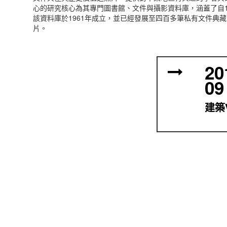
心的研究核心為其專門圖書館、文件與攝影資料庫，涵蓋了自1
該資料庫於1961年成立，並已經發展至四百多筆私有文件典
片。
20
09
建築