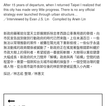
After 15 years of departure, when I returned Taipei I realized that
this city has made very little progress. There is no any official
strategy ever launched through urban structure…
／Interviewed by Evan J.S. Lin Compiled by Arwin Lin
新政府藉著就任當天立即展開拆除忠孝西路公車專用道的舉措，向
市民宣告說到做到行動政府的時代已然來臨。上任未滿百日，一些
無法以常理推斷的案件，被攤在陽光底下重新檢視；一些似乎永遠
無法動搖的政商關係被撼動了。新政府正在搖晃著盤根錯節糾纏於
市政大樹上的得利者，希望經過一番披荊斬棘，大樹得以重拾健康
大幅成長。新政府的大刀闊斧「解構」政商與再「結構」空間的過
程當中，需要一個熟知台北城市結構的操盤手，一個空間治理的靈
魂人物，從台南市副市長卸任後的林欽榮便被延攬入小內閣。
採訪／林志崧 整理／林惠文