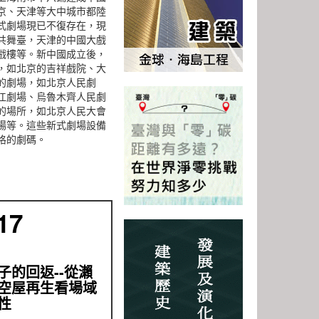
京、天津等大中城市都陸
式劇場現已不復存在，現
共舞臺，天津的中國大戲
戲樓等。新中國成立後，
，如北京的吉祥戲院、大
的劇場，如北京人民劇
江劇場、烏魯木齊人民劇
的場所，如北京人民大會
場等。這些新式劇場設備
格的劇碼。
17
子的回返--從瀨
空屋再生看場域
性