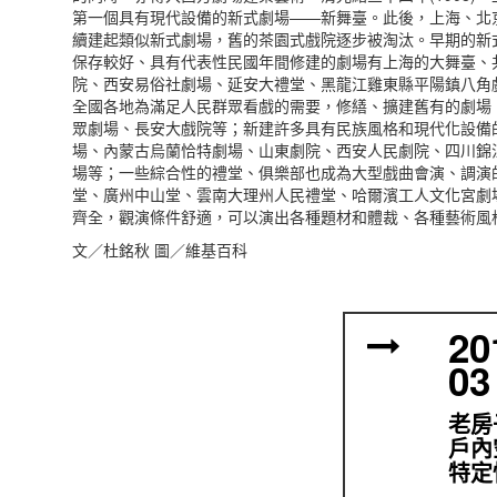
第一個具有現代設備的新式劇場——新舞臺。此後，上海、北
續建起類似新式劇場，舊的茶園式戲院逐步被淘汰。早期的新
保存較好、具有代表性民國年間修建的劇場有上海的大舞臺、
院、西安易俗社劇場、延安大禮堂、黑龍江雞東縣平陽鎮八角
全國各地為滿足人民群眾看戲的需要，修繕、擴建舊有的劇場
眾劇場、長安大戲院等；新建許多具有民族風格和現代化設備
場、內蒙古烏蘭恰特劇場、山東劇院、西安人民劇院、四川錦
場等；一些綜合性的禮堂、俱樂部也成為大型戲曲會演、調演
堂、廣州中山堂、雲南大理州人民禮堂、哈爾濱工人文化宮劇
齊全，觀演條件舒適，可以演出各種題材和體裁、各種藝術風
文／杜銘秋 圖／維基百科
20
03
老房
戶內
特定