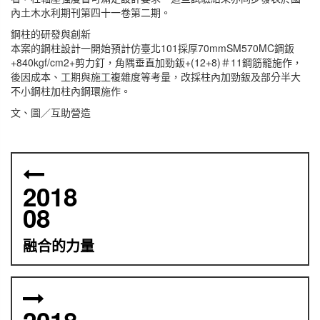
內土木水利期刊第四十一卷第二期。
鋼柱的研發與創新
本案的鋼柱設計一開始預計仿臺北101採厚70mmSM570MC鋼鈑
+840kgf/cm2+剪力釘，角隅垂直加勁鈑+(12+8)＃11鋼筋籠施作，
後因成本、工期與施工複雜度等考量，改採柱內加勁鈑及部分半大
不小鋼柱加柱內鋼環施作。
文、圖／互助營造
2018
08
融合的力量