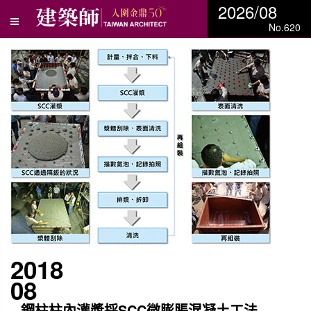
2026/08
No.620
2018
08
鋼柱柱內灌漿採SCC微膨脹混凝土工法