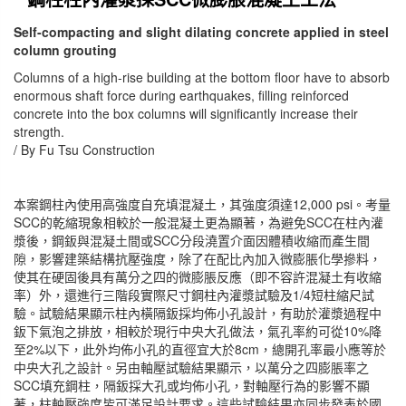
Self-compacting and slight dilating concrete applied in steel
column grouting
Columns of a high-rise building at the bottom floor have to absorb
enormous shaft force during earthquakes, filling reinforced
concrete into the box columns will significantly increase their
strength.
/ By Fu Tsu Construction
本案鋼柱內使用高強度自充填混凝土，其強度須達12,000 psi。考量
SCC的乾縮現象相較於一般混凝土更為顯著，為避免SCC在柱內灌
漿後，鋼鈑與混凝土間或SCC分段澆置介面因體積收縮而產生間
隙，影響建築結構抗壓強度，除了在配比內加入微膨脹化學摻料，
使其在硬固後具有萬分之四的微膨脹反應（即不容許混凝土有收縮
率）外，還進行三階段實際尺寸鋼柱內灌漿試驗及1/4短柱縮尺試
驗。試驗結果顯示柱內橫隔鈑採均佈小孔設計，有助於灌漿過程中
鈑下氣泡之排放，相較於現行中央大孔做法，氣孔率約可從10%降
至2%以下，此外均佈小孔的直徑宜大於8cm，總開孔率最小應等於
中央大孔之設計。另由軸壓試驗結果顯示，以萬分之四膨脹率之
SCC填充鋼柱，隔鈑採大孔或均佈小孔，對軸壓行為的影響不顯
著，柱軸壓強度皆可滿足設計要求。這些試驗結果亦同步發表於國