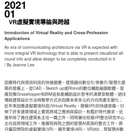
2021
01
VR虛擬實境導論與跨越
Introduction of Virtual Reality and Cross-Profession
Applications
An era of communicating architecture via VR is expected with
more integral VR technology that is able to present visualized all-
round info and allow design to be completely conducted in it.
/ By Jeanne Lee
因應時代與資訊科技的快速變遷，建築趨向數位化/參數化/智慧化建
築的發展上，從CAD、Sketch up或Rhino的數位輔助繪圖軟體，發
展到像Grasshopper和BIM這些能輔助設計思考的演算型軟體，過往
傳統建築設計方法與教學方式亦因應未來多元的方向而產生變化；
近年來因應虛擬實境科技(Virtual Reality，簡稱VR)的快速發展，衍
伸了許多建築領域上實質跨域之應用與探討。有鑑於時代需求，近
幾年除了擔任建築系主任一職之外，同時兼任校級VR整合研究中心
主任這跨領域工作，推展院與院之間的智慧AI資源的整合工作，將
分屬四學院的虛擬實境(VR)、擴充實境(AR)、VR360…等智慧AI數